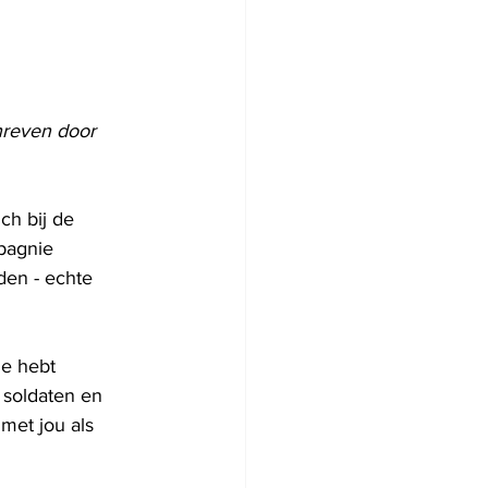
hreven door 
ch bij de 
pagnie 
en - echte 
je hebt 
 soldaten en 
et jou als 