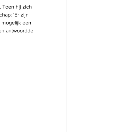
. Toen hij zich 
ap: ‘Er zijn 
l mogelijk een 
 en antwoordde 