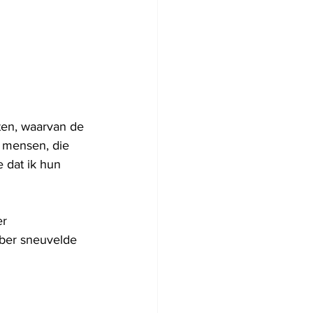
ten, waarvan de 
 mensen, die 
e dat ik hun 
r 
ober sneuvelde 