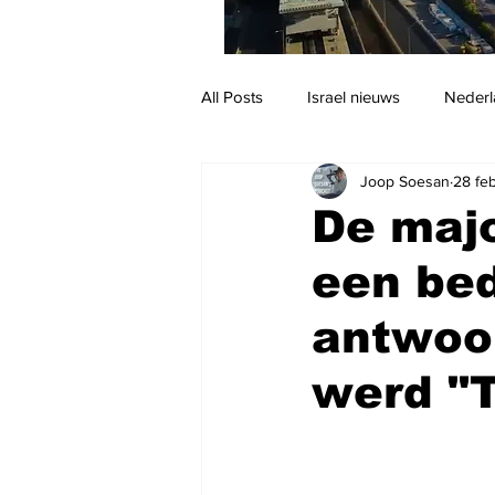
All Posts
Israel nieuws
Nederl
Joop Soesan
28 fe
Reizen
Jodendom en cultuur
De majoo
een bedr
antwoor
werd "T