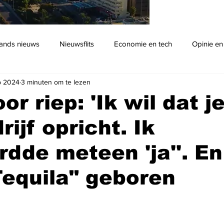
ands nieuws
Nieuwsflits
Economie en tech
Opinie en
b 2024
3 minuten om te lezen
Podcast
r riep: 'Ik wil dat j
ijf opricht. Ik
dde meteen 'ja''. En
equila" geboren