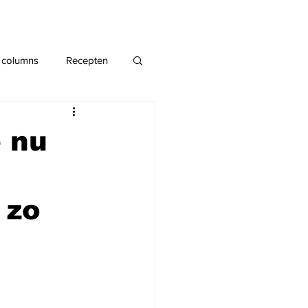
 columns
Recepten
e nu
 zo