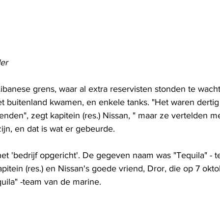
er
Libanese grens, waar al extra reservisten stonden te wach
et buitenland kwamen, en enkele tanks. "Het waren dertig
kenden", zegt kapitein (res.) Nissan, " maar ze vertelden m
n, en dat is wat er gebeurde.
t 'bedrijf opgericht'. De gegeven naam was "Tequila" - te
itein (res.) en Nissan's goede vriend, Dror, die op 7 okt
quila" -team van de marine.