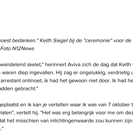
oest bedanken." Keith Siegel bij de "ceremonie" voor de vr
 Foto N12News
n wandelend skelet," herinnert Aviva zich de dag dat Keith
n waren diep ingevallen. Hij zag er ongelukkig, verdrietig ui
arrestant ontmoet, ik had het gewoon niet door. Ik had he
dden gebracht."
plaatst en ik kan je vertellen waar ik was van 7 oktober to
elaten", vertelt hij. "Het was erg belangrijk voor me om de
dat het misschien van inlichtingenwaarde zou kunnen zijn
."