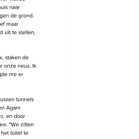
uis naar 
gen de grond. 
eef maar 
uit te stellen, 
k, staken de 
 onze neus. Ik 
gde me er 
tussen tunnels 
 en Agam 
z, en door 
re. "We zitten 
t toilet te 