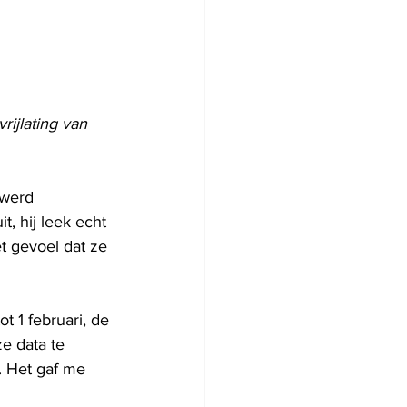
ijlating van 
 werd 
t, hij leek echt 
t gevoel dat ze 
t 1 februari, de 
ze data te 
. Het gaf me 