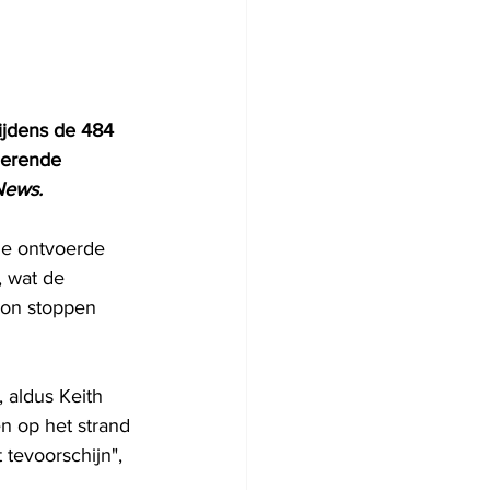
tijdens de 484 
derende 
ews.
 de ontvoerde 
 wat de 
kon stoppen 
, aldus Keith 
n op het strand 
 tevoorschijn", 