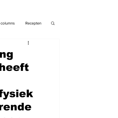
 columns
Recepten
ing
 heeft
fysiek
rende