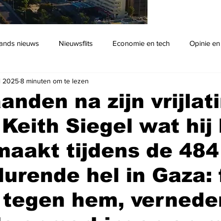
ands nieuws
Nieuwsflits
Economie en tech
Opinie en
i 2025
8 minuten om te lezen
Podcast
anden na zijn vrijlat
 Keith Siegel wat hij
aakt tijdens de 484
urende hel in Gaza: 
 tegen hem, vernede