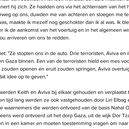
ert hij zich. Ze haalden ons via het achterraam van het h
erweg op ons, duwden me van achteren en sloegen me te
as, maakte ik mezelf nog geschokter dan ik al was. Ik bl
 ik de aankomst van het voertuig en in het algemeen wist 
ou arriveren om ons te redden.
t: "Ze stopten ons in de auto. Drie terroristen, Aviva en i
 Gaza binnen. Een van de terroristen hield een mes voor
 zouden openen en eruit zouden springen, Aviva overtui
at idee op te geven."
erden Keith en Aviva bij elkaar gehouden en verplaatst 
n tijd lang werden ze ook vastgehouden door Liri Elbag
ke waarnemers die werden ontvoerd van de basis Nahal O
eens werd ontvoerd uit het dorp Gaza, uit de wijk Dor Tza
ten in een kamer en moeten toestemming vragen om naar he