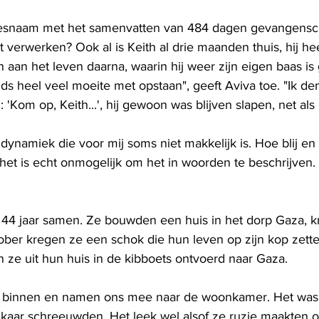
desnaam met het samenvatten van 484 dagen gevangensc
t verwerken? Ook al is Keith al drie maanden thuis, hij he
aan het leven daarna, waarin hij weer zijn eigen baas is
nds heel veel moeite met opstaan", geeft Aviva toe. "Ik den
'Kom op, Keith...', hij gewoon was blijven slapen, net als 
 dynamiek die voor mij soms niet makkelijk is. Hoe blij en v
, het is echt onmogelijk om het in woorden te beschrijven. E
al 44 jaar samen. Ze bouwden een huis in het dorp Gaza, k
ober kregen ze een schok die hun leven op zijn kop zett
 ze uit hun huis in de kibboets ontvoerd naar Gaza.
binnen en namen ons mee naar de woonkamer. Het was 
elkaar schreeuwden. Het leek wel alsof ze ruzie maakten o