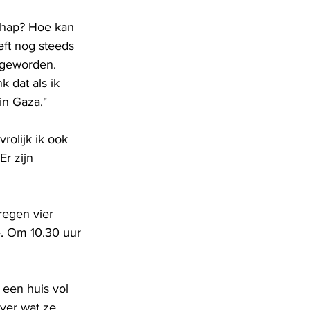
hap? Hoe kan 
eft nog steeds 
 geworden. 
k dat als ik 
in Gaza."
rolijk ik ook 
r zijn 
regen vier 
e. Om 10.30 uur 
een huis vol 
ver wat ze 