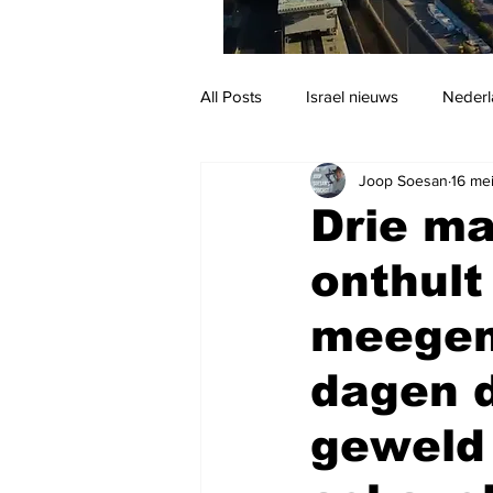
All Posts
Israel nieuws
Nederl
Joop Soesan
16 me
Reizen
Jodendom en cultuur
Drie ma
onthult
meegem
dagen d
geweld