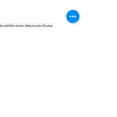
Israël
Abraham Akkoorden
Dubai
Verenigde Arabische Emiraten
Economie en tech
Alles weergeven
Recente blogposts