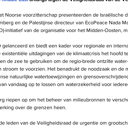
et Noorse voorzitterschap presenteerden de Israëlische d
berg en de Palestijnse directeur van EcoPeace Nada Maj
)-initiatief van de organisatie voor het Midden-Oosten, 
elanceerd en biedt een kader voor regionale en interna
xistentiële uitdagingen van de klimaatcrisis het hoofd t
 en de zee te gebruiken om de regio-brede ontzilte water-
n stroom te voorzien. Het benadrukt de noodzaak en de 
ijnse natuurlijke watertoewijzingen en grensoverschrijden
van vandaag op te lossen om waterzekerheid voor iedere
rg riepen op om het beheer van milieubronnen te versch
erking over de grenzen heen.
e leden van de Veiligheidsraad de urgentie om grootschal