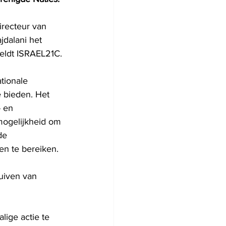
irecteur van 
dalani het 
meldt ISRAEL21C.
tionale 
e bieden. Het 
 en 
mogelijkheid om 
de 
en te bereiken.
uiven van 
ige actie te 