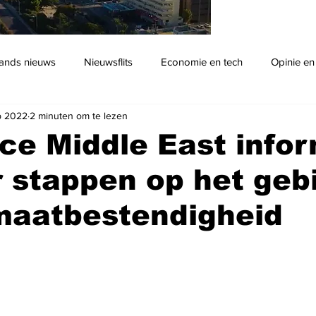
ands nieuws
Nieuwsflits
Economie en tech
Opinie en
b 2022
2 minuten om te lezen
Podcast
e Middle East info
 stappen op het geb
maatbestendigheid