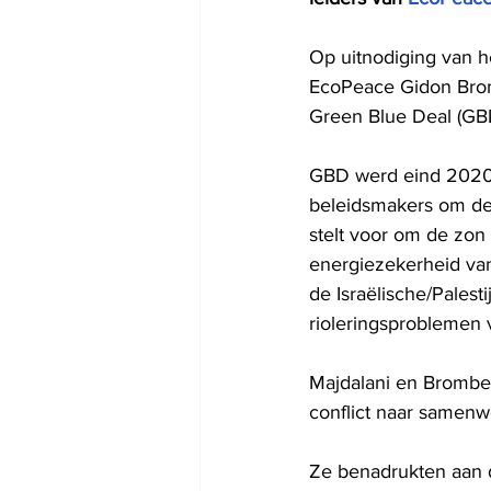
Op uitnodiging van h
EcoPeace Gidon Brom
Green Blue Deal (GBD
GBD werd eind 2020 g
beleidsmakers om de e
stelt voor om de zon
energiezekerheid va
de Israëlische/Palest
rioleringsproblemen 
Majdalani en Brombe
conflict naar samenw
Ze benadrukten aan d