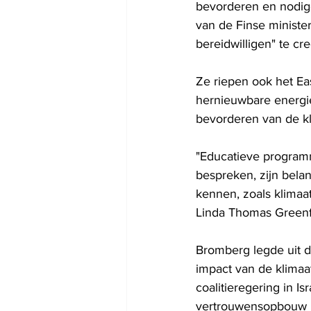
bevorderen en nodigd
van de Finse ministe
bereidwilligen" te c
Ze riepen ook het Ea
hernieuwbare energie 
bevorderen van de kli
"Educatieve program
bespreken, zijn bela
kennen, zoals klimaa
Linda Thomas Greenf
Bromberg legde uit da
impact van de klimaa
coalitieregering in Is
vertrouwensopbouw in