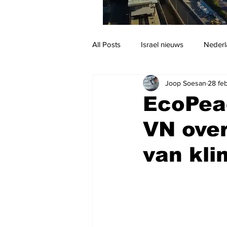
All Posts
Israel nieuws
Nederl
Joop Soesan
28 fe
Reizen
Jodendom en cultuur
EcoPeac
VN over
van kli