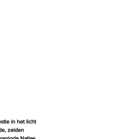
e in het licht 
de, zeiden 
renigde Naties.