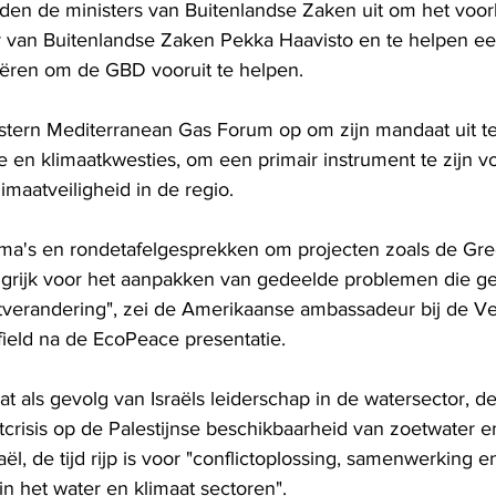
en de ministers van Buitenlandse Zaken uit om het voor
r van Buitenlandse Zaken Pekka Haavisto en te helpen een
reëren om de GBD vooruit te helpen.
stern Mediterranean Gas Forum op om zijn mandaat uit te
en klimaatkwesties, om een ​​primair instrument te zijn vo
maatveiligheid in de regio.
ma's en rondetafelgesprekken om projecten zoals de Gre
ngrijk voor het aanpakken van gedeelde problemen die g
tverandering", zei de Amerikaanse ambassadeur bij de Ve
ield na de EcoPeace presentatie.
t als gevolg van Israëls leiderschap in de watersector, de
tcrisis op de Palestijnse beschikbaarheid van zoetwater 
raël, de tijd rijp is voor "conflictoplossing, samenwerking e
 het water en klimaat sectoren". 