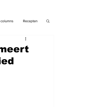
 columns
Recepten
rmeert
ied