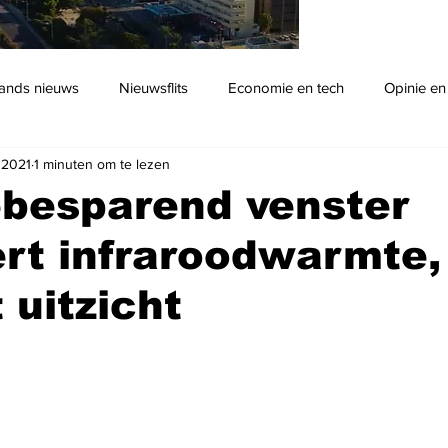
ands nieuws
Nieuwsflits
Economie en tech
Opinie en
 2021
1 minuten om te lezen
Podcast
ebesparend venster
rt infraroodwarmte,
 uitzicht