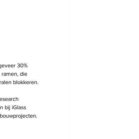
geveer 30% 
 ramen, die 
ralen blokkeren.
esearch 
 bij iGlass 
 bouwprojecten.