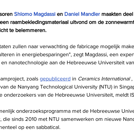
soren 
Shlomo Magdassi
 en 
Daniel Mandler
 maakten deel 
een raambekledingsmateriaal uitvond om de zonnewarmte
icht te belemmeren.
aten zullen naar verwachting de fabricage mogelijk mak
ulteren in energiebesparingen", zegt Magdassi, een expert
 en nanotechnologie aan de Hebreeuwse Universiteit van
amproject, zoals 
gepubliceerd
 in 
Ceramics International
 
k van de Nanyang Technological University (NTU) in Singap
 onderzoekers van de Hebreeuwse Universiteit, meldt 
enlijk onderzoeksprogramma met de Hebreeuwse Univers
, die sinds 2010 met NTU samenwerken om nieuwe Nano 
enteel op een sabbatical.