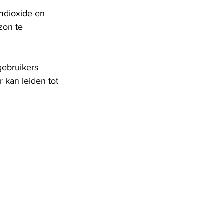
mdioxide en 
zon te 
gebruikers 
 kan leiden tot 