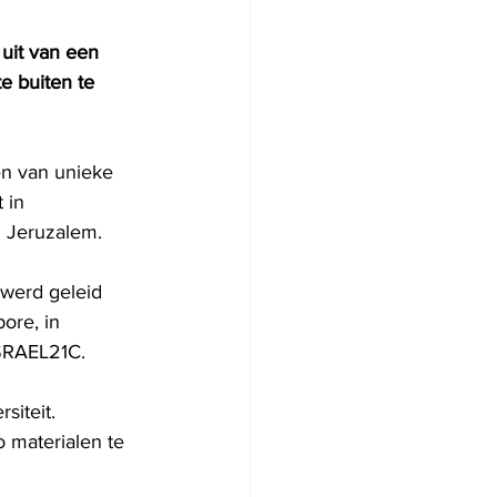
uit van een 
 buiten te 
en van unieke 
 in 
 Jeruzalem.
, werd geleid 
ore, in 
ISRAEL21C.
iteit. 
materialen te 