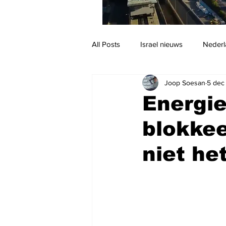
All Posts
Israel nieuws
Nederl
Joop Soesan
5 dec
Reizen
Jodendom en cultuur
Energi
blokkee
niet het