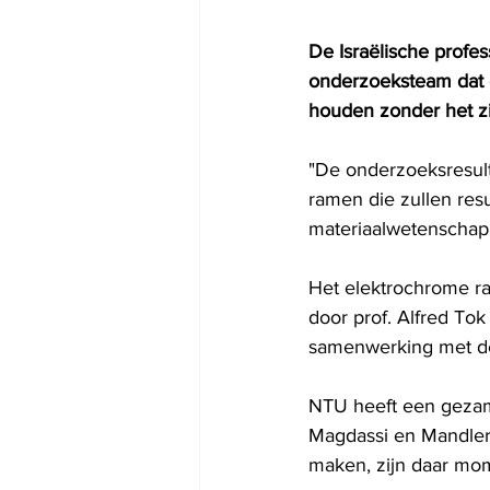
De Israëlische profes
onderzoeksteam dat 
houden zonder het z
"De onderzoeksresult
ramen die zullen res
materiaalwetenschap
Het elektrochrome ra
door prof. Alfred To
samenwerking met de
NTU heeft een gezam
Magdassi en Mandler
maken, zijn daar mom