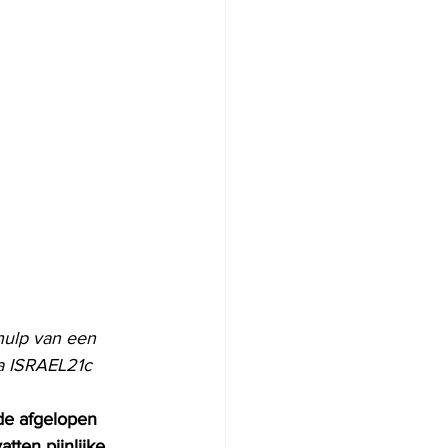
hulp van een 
ia ISRAEL21c
de afgelopen 
ten pijnlijke 