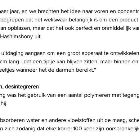
paar jaar, en we brachten het idee naar voren en concent
egrepen dat het weliswaar belangrijk is om een ​​product
kan opblazen, maar dat het ook perfect en onmiddellijk va
 Hashimshony uit.
uitdaging aangaan om een ​​groot apparaat te ontwikkelen 
cm lang - dat een tijdje kan blijven zitten, maar binnen e
deeltjes wanneer het de darmen bereikt."
n, desintegreren
ng was het gebruik van een aantal polymeren met tegeng
hij.
absorberen water en andere vloeistoffen uit de maag, sche
zich zodanig dat elke korrel 100 keer zijn oorspronkelij