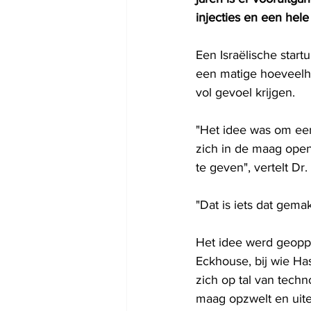
injecties en een hele
Een Israëlische start
een matige hoeveelhei
vol gevoel krijgen.
"Het idee was om een
zich in de maag ope
te geven", vertelt D
"Dat is iets dat gema
Het idee werd geopp
Eckhouse, bij wie Ha
zich op tal van techn
maag opzwelt en uitee