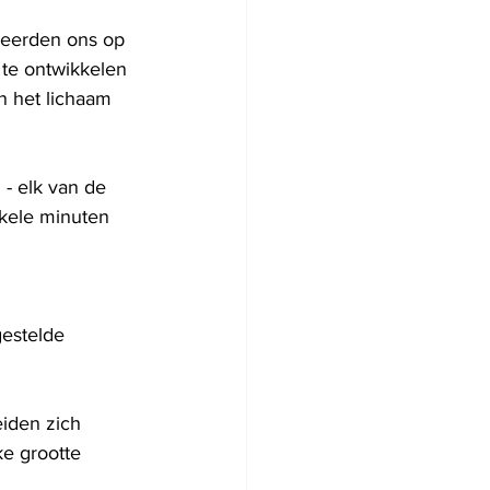
reerden ons op 
 te ontwikkelen 
n het lichaam 
- elk van de 
nkele minuten 
estelde 
iden zich 
ke grootte 