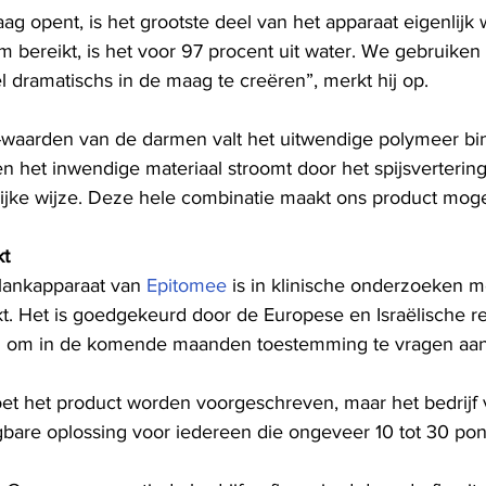
aag opent, is het grootste deel van het apparaat eigenlijk
rm bereikt, is het voor 97 procent uit water. We gebruiken
l dramatischs in de maag te creëren”, merkt hij op.
-waarden van de darmen valt het uitwendige polymeer bi
n het inwendige materiaal stroomt door het spijsvertering
lijke wijze. Deze hele combinatie maakt ons product mogel
kt
lankapparaat van
 Epitomee
 is in klinische onderzoeken 
kt. Het is goedgekeurd door de Europese en Israëlische r
plan om in de komende maanden toestemming te vragen aa
moet het product worden voorgeschreven, maar het bedrijf 
jgbare oplossing voor iedereen die ongeveer 10 tot 30 pon