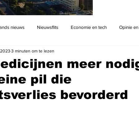
ands nieuws
Nieuwsflits
Economie en tech
Opinie en
l 2023
3 minuten om te lezen
Podcast
dicijnen meer nodig
eine pil die
sverlies bevorderd