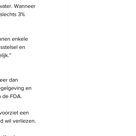
 water. Wanneer 
 slechts 3% 
nnen enkele 
sstelsel en 
ijk.”
meer dan 
egelgeving en 
n de FDA.
voorziet een 
d wil verliezen.