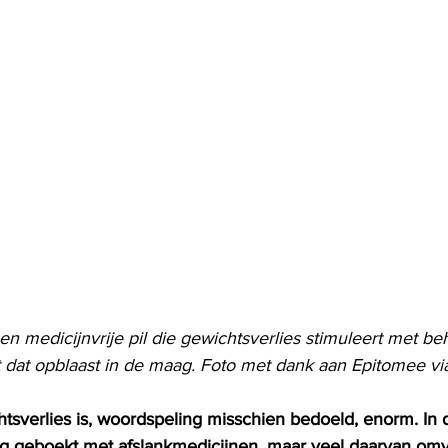
n medicijnvrije pil die gewichtsverlies stimuleert met be
 dat opblaast in de maag. Foto met dank aan Epitomee v
tsverlies is, woordspeling misschien bedoeld, enorm. In 
ng geboekt met afslankmedicijnen, maar veel daarvan omvat