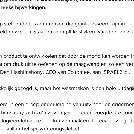
 reeks bijwerkingen.
up stelt ondertussen mensen die geïnteresseerd zijn in het
d gewicht in staat om een ​​pil te slikken waardoor ze z
 ​​product te ontwikkelen dat door de mond kan worden in
nt om druk uit te oefenen op de maagwand en zo een ver
r. Dan Hashimshony, CEO van Epitomee, aan ISRAEL21c .
kkelijk gezegd is, maar het waarmaken is een hele uitdagi
erd in een groep onder leiding van uitvinder en ondern
shimshony zich zo'n zeven jaar geleden voegde. Ze conc
ologieën totdat ze een keuze maakten die ervoor zorgt dat
nvalt in het spijsverteringsstelsel.