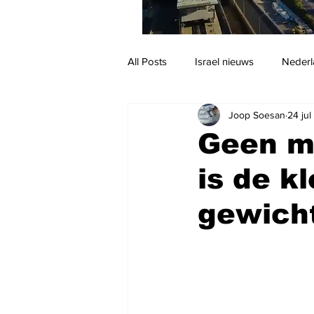
All Posts
Israel nieuws
Nederl
Joop Soesan
24 ju
Reizen
Jodendom en cultuur
Geen me
is de kl
gewicht