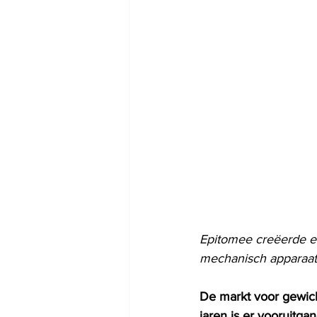
Epitomee creëerde ee
mechanisch apparaat
De markt voor gewich
jaren is er vooruitga