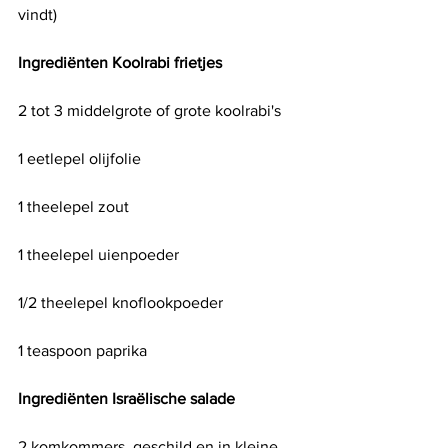
vindt)
Ingrediënten Koolrabi frietjes
2 tot 3 middelgrote of grote koolrabi's
1 eetlepel olijfolie 
1 theelepel zout
1 theelepel uienpoeder
1/2 theelepel knoflookpoeder
1 teaspoon paprika
Ingrediënten Israëlische salade
2 komkommers, geschild en in kleine 