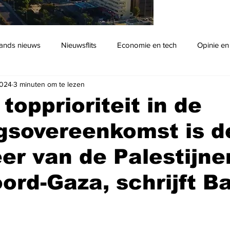
ands nieuws
Nieuwsflits
Economie en tech
Opinie en
2024
3 minuten om te lezen
Podcast
topprioriteit in de
ngsovereenkomst is d
er van de Palestijne
ord-Gaza, schrijft B