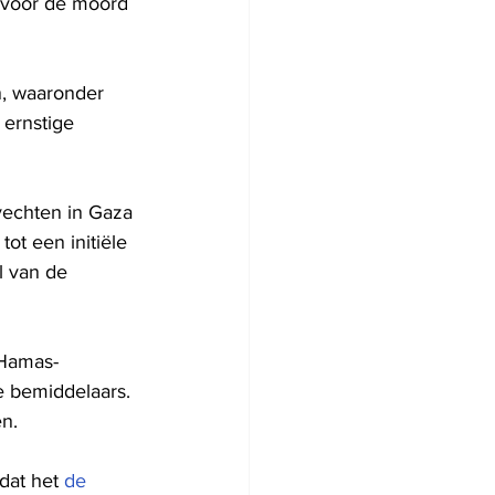
n voor de moord 
n, waaronder 
ernstige 
echten in Gaza 
ot een initiële 
l van de 
 Hamas-
e bemiddelaars. 
n.
dat het 
de 