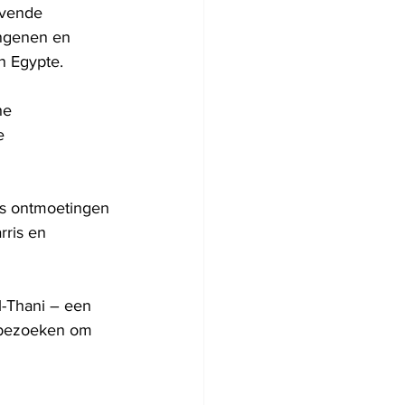
evende 
angenen en 
n Egypte.
he 
e 
ns ontmoetingen 
rris en 
-Thani – een 
s bezoeken om 