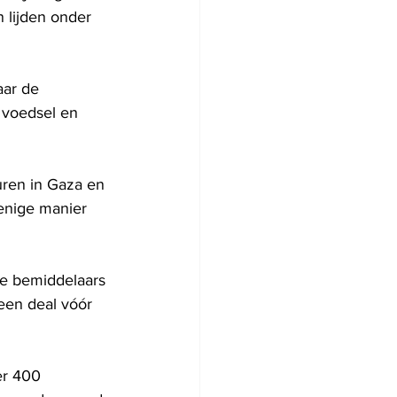
 lijden onder 
ar de 
n voedsel en 
vuren in Gaza en 
enige manier 
te bemiddelaars 
een deal vóór 
er 400 