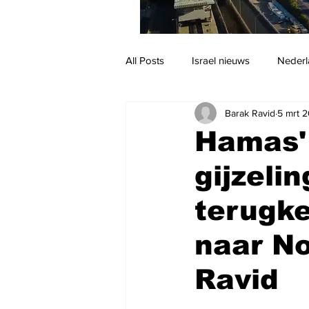
All Posts
Israel nieuws
Nederl
Barak Ravid
5 mrt 
Reizen
Jodendom en cultuur
Hamas' 
gijzeli
terugke
naar No
Ravid