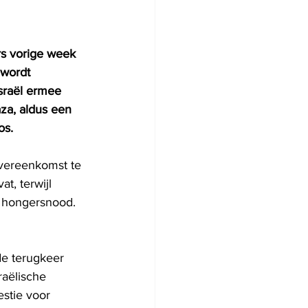
rs vorige week 
 wordt 
sraël ermee 
za, aldus een 
os.
overeenkomst te 
t, terwijl 
op hongersnood.
e terugkeer 
raëlische 
stie voor 