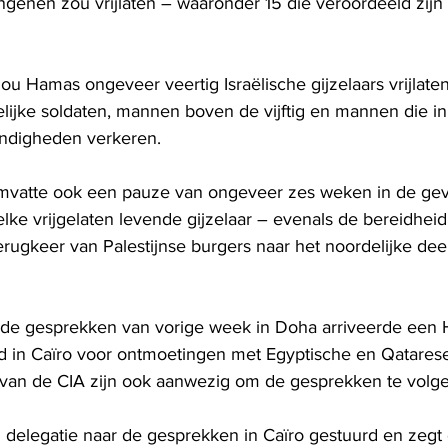
ngenen zou vrijlaten – waaronder 15 die veroordeeld zij
 zou Hamas ongeveer veertig Israëlische gijzelaars vrijlate
ijke soldaten, mannen boven de vijftig en mannen die in 
ndigheden verkeren.
vatte ook een pauze van ongeveer zes weken in de gev
lke vrijgelaten levende gijzelaar – evenals de bereidheid t
terugkeer van Palestijnse burgers naar het noordelijke dee
 de gesprekken van vorige week in Doha arriveerde een
d in Caïro voor ontmoetingen met Egyptische en Qatares
van de CIA zijn ook aanwezig om de gesprekken te volge
n delegatie naar de gesprekken in Caïro gestuurd en zegt 