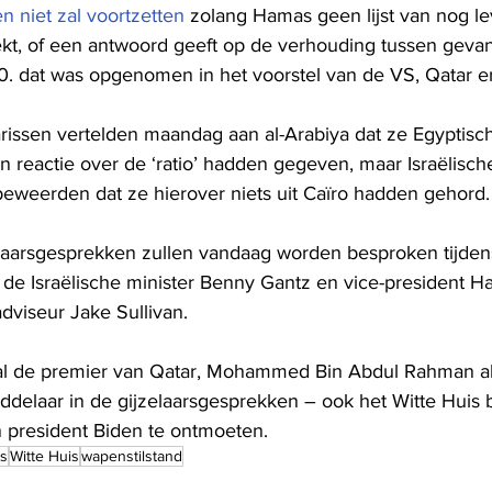
 niet zal voortzetten
 zolang Hamas geen lijst van nog l
rekt, of een antwoord geeft op de verhouding tussen gev
:10. dat was opgenomen in het voorstel van de VS, Qatar e
rissen vertelden maandag aan al-Arabiya dat ze Egyptisc
 reactie over de ‘ratio’ hadden gegeven, maar Israëlisch
beweerden dat ze hierover niets uit Caïro hadden gehord.
elaarsgesprekken zullen vandaag worden besproken tijde
 de Israëlische minister Benny Gantz en vice-president Ha
adviseur Jake Sullivan.
al de premier van Qatar, Mohammed Bin Abdul Rahman al
iddelaar in de gijzelaarsgesprekken – ook het Witte Hui
n president Biden te ontmoeten.
rs
Witte Huis
wapenstilstand