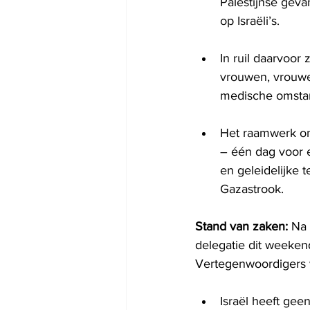
Palestijnse geva
op Israëli’s.
In ruil daarvoor
vrouwen, vrouwel
medische omsta
Het raamwerk om
– één dag voor e
en geleidelijke 
Gazastrook.
Stand van zaken:
 Na
delegatie dit weeken
Vertegenwoordigers 
Israël heeft gee