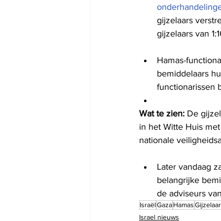
onderhandelingen
gijzelaars verst
gijzelaars van 1
Hamas-functiona
bemiddelaars hun
functionarissen 
Wat te zien:
 De gijz
in het Witte Huis met
nationale veiligheids
Later vandaag z
belangrijke bem
de adviseurs va
Israël
Gaza
Hamas
Gijzelaa
Israel nieuws