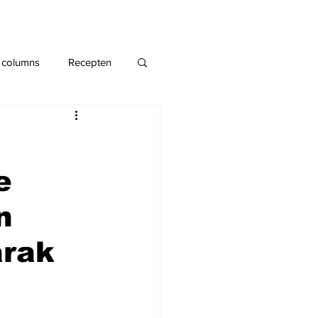
 columns
Recepten
e
n
arak