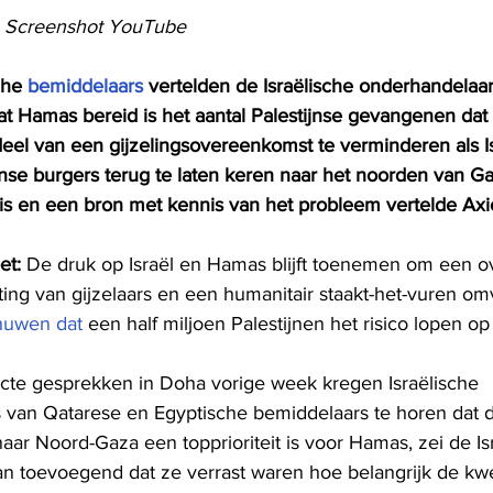
. Screenshot YouTube
che 
bemiddelaars
 vertelden de Israëlische onderhandelaa
at Hamas bereid is het aantal Palestijnse gevangenen dat
rdeel van een gijzelingsovereenkomst te verminderen als I
jnse burgers terug te laten keren naar het noorden van Ga
aris en een bron met kennis van het probleem vertelde Axi
et:
 De druk op Israël en Hamas blijft toenemen om een ​​
ting van gijzelaars en een humanitair staakt-het-vuren omva
huwen dat
 een half miljoen Palestijnen het risico lopen 
ecte gesprekken in Doha vorige week kregen Israëlische 
 van Qatarese en Egyptische bemiddelaars te horen dat d
naar Noord-Gaza een topprioriteit is voor Hamas, zei de Is
aan toevoegend dat ze verrast waren hoe belangrijk de kwe