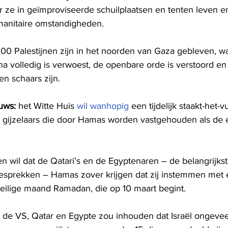
 ze in geïmproviseerde schuilplaatsen en tenten leven en
manitaire omstandigheden.
0 Palestijnen zijn in het noorden van Gaza gebleven, wa
ijna volledig is verwoest, de openbare orde is verstoord e
n schaars zijn.
uws:
 het Witte Huis 
wil wanhopig
 een tijdelijk staakt-het-
e gijzelaars die door Hamas worden vastgehouden als de 
n wil dat de Qatari’s en de Egyptenaren – de belangrijks
gesprekken – Hamas zover krijgen dat zij instemmen met 
heilige maand Ramadan, die op 10 maart begint.
n de VS, Qatar en Egypte zou inhouden dat Israël ongeve