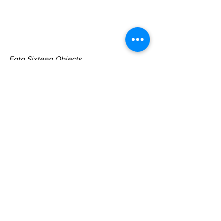
Foto Sixteen Objects
Tijdens zijn bezoek zal Dayan ook zijn 
respect betuigen aan de slachtoffers 
van de Holocaust door een bezoek te 
brengen aan het centrale 
Holocaustmonument van Duitsland, het 
Monument voor de vermoorde Joden 
van Europa in Berlijn. Daar maakt hij 
een rondgang door het 
tentoonstellingspaviljoen en legt hij 
een krans ter nagedachtenis aan de 
Holocaustslachtoffers. Daarnaast gaat 
Dayan op tournee door het Joods 