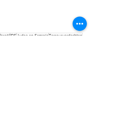
Israël
IDF
Judea en Samaria
Terreurverdachten
Wapens
Israel nieuws
Alles weergeven
Recente blogposts