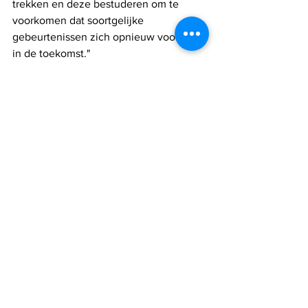
trekken en deze bestuderen om te 
voorkomen dat soortgelijke 
gebeurtenissen zich opnieuw voordoen 
in de toekomst."
Israël
IDF
Terroristen
onderzoek
Jenin
Israel nieuws
Alles weergeven
Recente blogposts