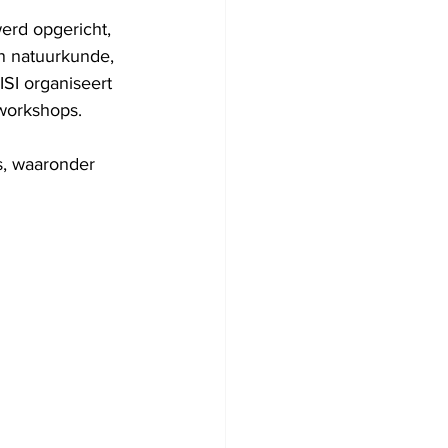
erd opgericht, 
n natuurkunde, 
SI organiseert 
 workshops.
s, waaronder 