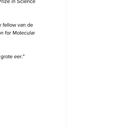
rize in Science 
e fellow van de 
n for Molecular 
 grote eer."