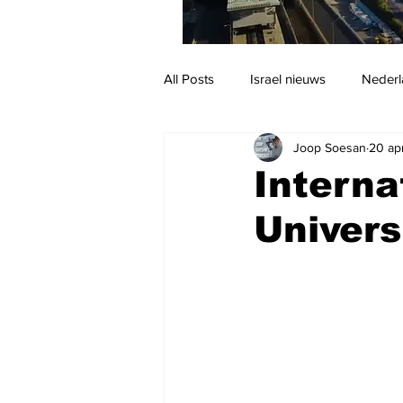
All Posts
Israel nieuws
Nederl
Joop Soesan
20 ap
Reizen
Jodendom en cultuur
Interna
Univers