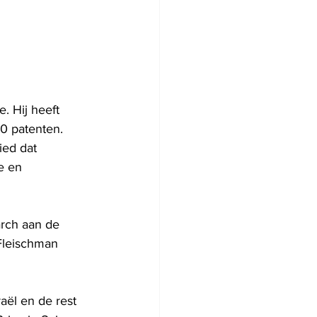
. Hij heeft 
0 patenten. 
ied dat 
e en 
rch aan de 
Fleischman 
aël en de rest 