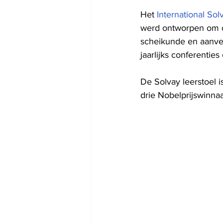
Het 
International Solv
werd ontworpen om c
scheikunde en aanver
jaarlijks conferenti
De Solvay leerstoel 
drie Nobelprijswinna