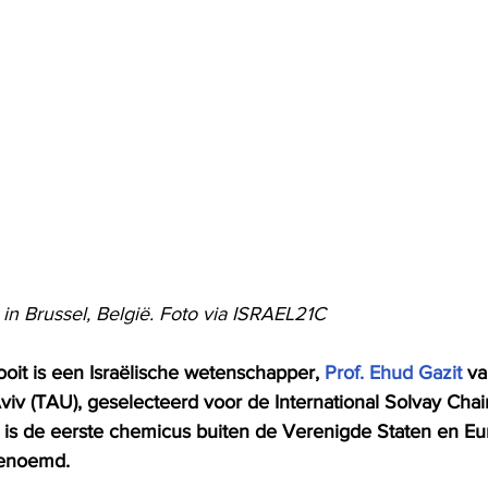
in Brussel, België. Foto via ISRAEL21C
oit is een Israëlische wetenschapper, 
Prof. Ehud Gazit
 va
Aviv (TAU), geselecteerd voor de International Solvay Chair
 is de eerste chemicus buiten de Verenigde Staten en Eur
benoemd.