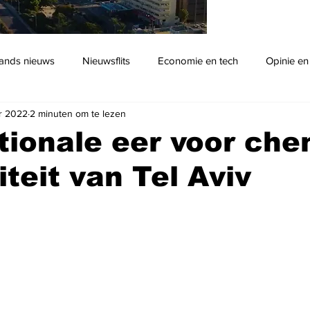
ands nieuws
Nieuwsflits
Economie en tech
Opinie en
r 2022
2 minuten om te lezen
Podcast
tionale eer voor ch
iteit van Tel Aviv