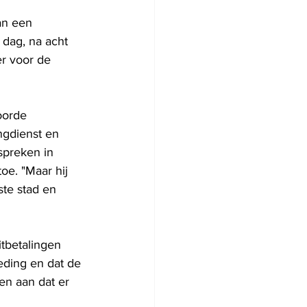
an een 
dag, na acht 
r voor de 
oorde 
ngdienst en 
spreken in 
oe. "Maar hij 
te stad en 
itbetalingen 
ding en dat de 
n aan dat er 