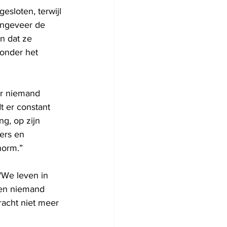
esloten, terwijl 
ongeveer de 
n dat ze 
 onder het 
ur niemand 
t er constant 
g, op zijn 
ers en 
norm.”
"We leven in 
 en niemand 
acht niet meer 