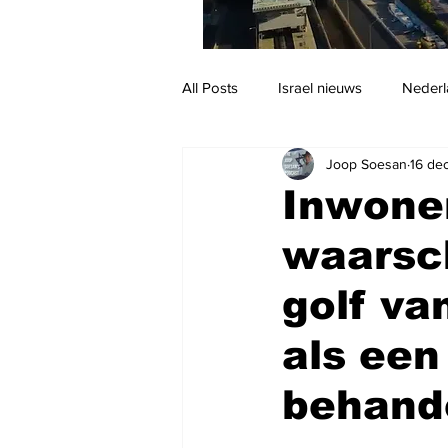
All Posts
Israel nieuws
Nederl
Joop Soesan
16 de
Reizen
Jodendom en cultuur
Inwone
waarsc
golf va
als een
behande