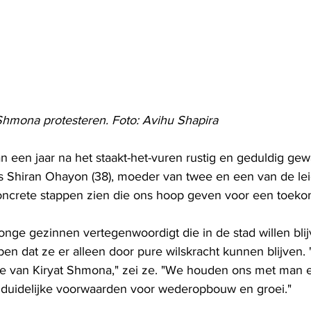
Shmona protesteren. Foto: Avihu Shapira
een jaar na het staakt-het-vuren rustig en geduldig gewa
dus Shiran Ohayon (38), moeder van twee en een van de lei
concrete stappen zien die ons hoop geven voor een toekom
onge gezinnen vertegenwoordigt die in de stad willen bli
n dat ze er alleen door pure wilskracht kunnen blijven. "
ie van Kiryat Shmona," zei ze. "We houden ons met man 
n duidelijke voorwaarden voor wederopbouw en groei."