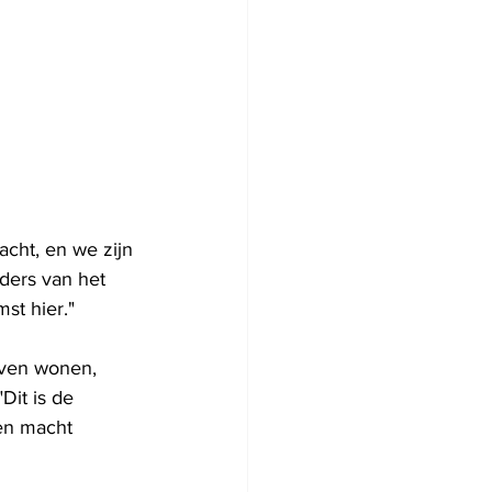
cht, en we zijn 
ders van het 
st hier."
jven wonen, 
Dit is de 
en macht 