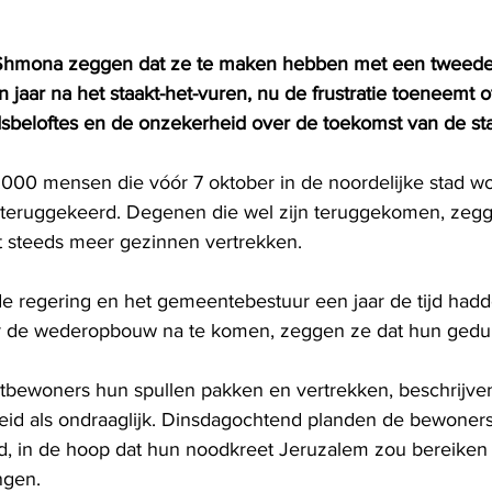
 Shmona zeggen dat ze te maken hebben met een tweede 
 jaar na het staakt-het-vuren, nu de frustratie toeneemt o
beloftes en de onzekerheid over de toekomst van de sta
00 mensen die vóór 7 oktober in de noordelijke stad wo
 teruggekeerd. Degenen die wel zijn teruggekomen, zegg
dat steeds meer gezinnen vertrekken.
e regering en het gemeentebestuur een jaar de tijd had
r de wederopbouw na te komen, zeggen ze dat hun geduld
bewoners hun spullen pakken en vertrekken, beschrijven
eid als ondraaglijk. Dinsdagochtend planden de bewoners 
d, in de hoop dat hun noodkreet Jeruzalem zou bereiken 
ngen.