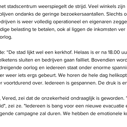
t stadscentrum weerspiegelt de strijd. Veel winkels zijn g
lijven ondanks de geringe bezoekersaantallen. Slechts 
edrijven is weer volledig operationeel en eigenaren zegge
ledige belasting te betalen, ook al liggen de inkomsten ver
orlog.
: “De stad lijkt wel een kerkhof. Helaas is er na 18.00 u
lketens sluiten en bedrijven gaan failliet. Bovendien word
reigende oorlog en iedereen staat onder enorme spannin
er weer iets ergs gebeurt. We horen de hele dag helikopt
er voortdurend over. Iedereen is gespannen. De druk is e
Vered, zei dat de onzekerheid ondraaglijk is geworden. 
d", zei ze. "Iedereen is bang voor een nieuwe evacuatie
lgende campagne zal duren. We hebben de emotionele kr