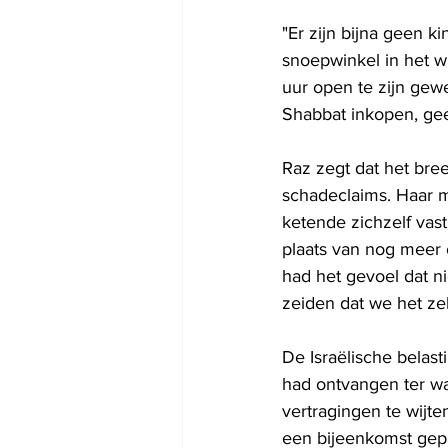
"Er zijn bijna geen k
snoepwinkel in het w
uur open te zijn gew
Shabbat inkopen, geen
Raz zegt dat het br
schadeclaims. Haar m
ketende zichzelf vas
plaats van nog meer o
had het gevoel dat n
zeiden dat we het ze
De Israëlische belast
had ontvangen ter wa
vertragingen te wijt
een bijeenkomst gepl