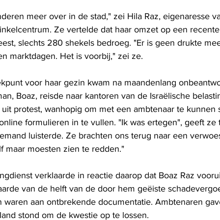
inderen meer over in de stad," zei Hila Raz, eigenaresse v
inkelcentrum. Ze vertelde dat haar omzet op een recente 
eest, slechts 280 shekels bedroeg. "Er is geen drukte mee
 marktdagen. Het is voorbij," zei ze.
eekpunt voor haar gezin kwam na maandenlang onbeantw
an, Boaz, reisde naar kantoren van de Israëlische belasti
t uit protest, wanhopig om met een ambtenaar te kunnen 
nline formulieren in te vullen. "Ik was ertegen", geeft ze t
iemand luisterde. Ze brachten ons terug naar een verwoes
lf maar moesten zien te redden."
ingdienst verklaarde in reactie daarop dat Boaz Raz vooru
arde van de helft van de door hem geëiste schadevergoe
en waren aan ontbrekende documentatie. Ambtenaren gave
and stond om de kwestie op te lossen.