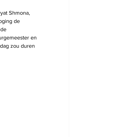
ryat Shmona, 
oging de 
 de 
burgemeester en 
 dag zou duren 