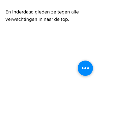
En inderdaad gleden ze tegen alle 
verwachtingen in naar de top.
Kunstschaatsers Hailey Kops en Evgeni 
Krasnopolski. Foto door Alena 
Bychenko/met dank aan Israel Ice 
Skating Federation via ISRAEL21C
"Het is een eer om een ​​van de zes 
atleten te zijn die strijden om Israël", 
zegt Kops.