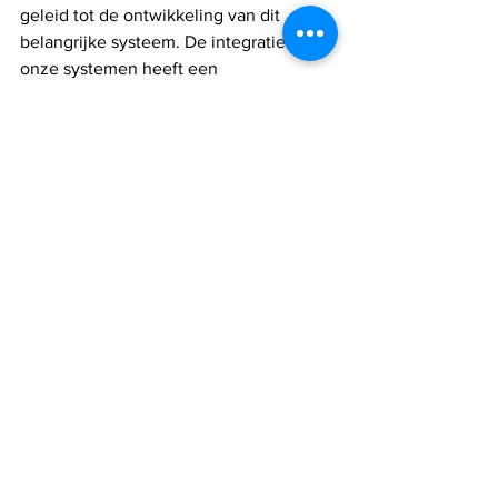
geleid tot de ontwikkeling van dit 
belangrijke systeem. De integratie van 
onze systemen heeft een 
geavanceerde oplossing gecreëerd die 
situationeel bewustzijn, snelle reactie 
en toegang tot elk rampgebied 
mogelijk maakt. We geloven dat deze 
oplossing Search & Rescue-teams over 
de hele wereld enorm zal kunnen 
helpen.”
Israël
IAI
redding
rampen
Israel nieuws
Alles weergeven
Recente blogposts