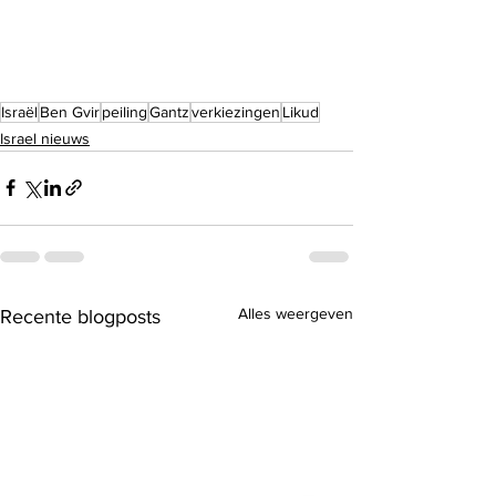
Israël
Ben Gvir
peiling
Gantz
verkiezingen
Likud
Israel nieuws
Alles weergeven
Recente blogposts