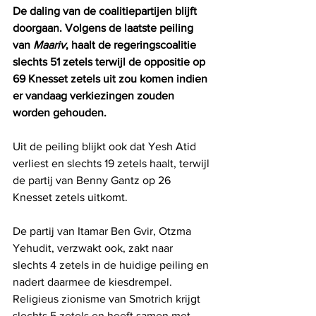
De daling van de coalitiepartijen blijft 
doorgaan. Volgens de laatste peiling 
van 
Maariv
, haalt de regeringscoalitie 
slechts 51 zetels terwijl de oppositie op 
69 Knesset zetels uit zou komen indien 
er vandaag verkiezingen zouden 
worden gehouden.
Uit de peiling blijkt ook dat Yesh Atid 
verliest en slechts 19 zetels haalt, terwijl 
de partij van Benny Gantz op 26 
Knesset zetels uitkomt. 
De partij van Itamar Ben Gvir, Otzma 
Yehudit, verzwakt ook, zakt naar 
slechts 4 zetels in de huidige peiling en 
nadert daarmee de kiesdrempel. 
Religieus zionisme van Smotrich krijgt 
slechts 5 zetels en heeft samen met 