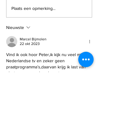
Waarom houdt dit
Onderzoek
Plaats een opmerking...
Amerikaanse VC-
Universiteit 
fonds het meest van
Haifa: kwalle
Israelische startups?
kunnen zwe
Nieuwste
maar zijn ge
heel langzaa
Marcel Bijmolen
22 okt 2023
Vind ik ook hoor Peter,ik kijk nu veel minder 
Nederlandse tv en zeker geen 
praatprogramma’s,daarvan krijg ik last van 
plaatsvervangende schaamte
Like
Reageren
Peter Moerdijk
22 okt 2023
Gelukkig is er ook nieuws vanuit een 
positieve Israel houding. De Nederlandse 
“nieuwsbronnen” zijn zo vreselijk anti-Israel 
dat je het eigenlijk niet meer serieus kan 