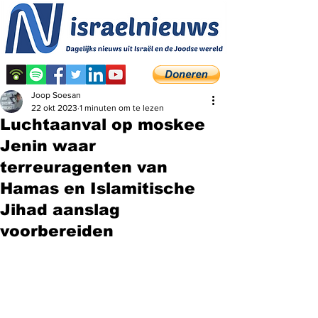
Joop Soesan
22 okt 2023
1 minuten om te lezen
Luchtaanval op moskee
Jenin waar
terreuragenten van
Hamas en Islamitische
Jihad aanslag
voorbereiden