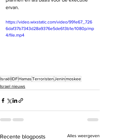
ervan.
https://video.wixstatic.com/video/991e67_726
6daf37b7343d28a9376e5de613b1e/1080p/mp
4/file.mp4
Israël
IDF
Hamas
Terroristen
Jenin
moskee
Israel nieuws
Alles weergeven
Recente blogposts