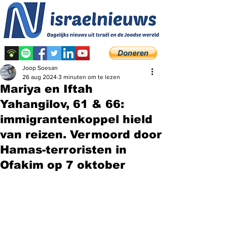
Joop Soesan
26 aug 2024
3 minuten om te lezen
Mariya en Iftah
Yahangilov, 61 & 66:
immigrantenkoppel hield
van reizen. Vermoord door
Hamas-terroristen in
Ofakim op 7 oktober