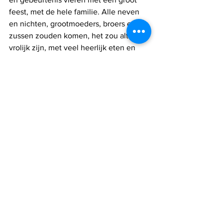
feest, met de hele familie. Alle neven 
en nichten, grootmoeders, broers en 
zussen zouden komen, het zou altijd 
vrolijk zijn, met veel heerlijk eten en 
familietijd.”
Israel nieuws
Alles weergeven
Recente blogposts