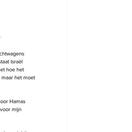
achtwagens 
aat Israël 
et hoe het 
– maar het moet 
j door Hamas 
voor mijn 