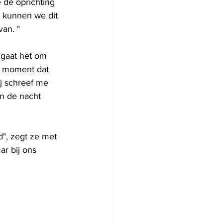
 de oprichting 
 kunnen we dit 
van. "
 gaat het om 
te moment dat 
j schreef me 
in de nacht 
d", zegt ze met 
ar bij ons 