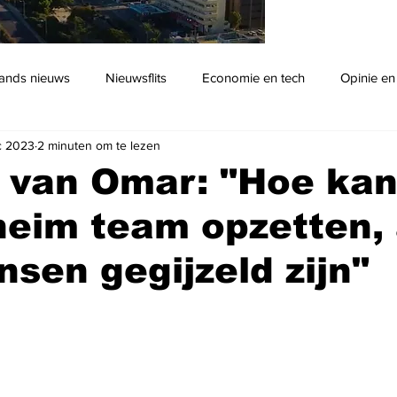
ands nieuws
Nieuwsflits
Economie en tech
Opinie en
c 2023
2 minuten om te lezen
Podcast
 van Omar: "Hoe kan
eim team opzetten, 
sen gegijzeld zijn"