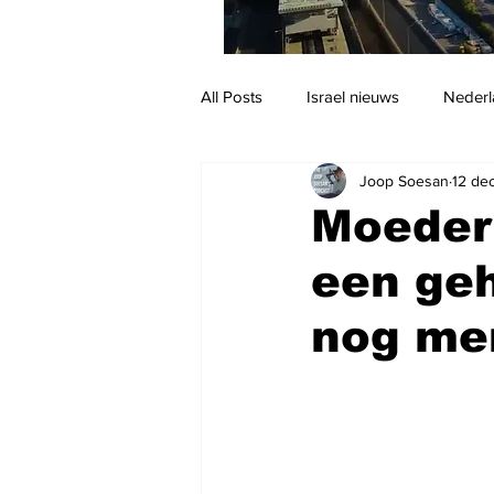
All Posts
Israel nieuws
Nederl
Joop Soesan
12 de
Reizen
Jodendom en cultuur
Moeder
een geh
nog men