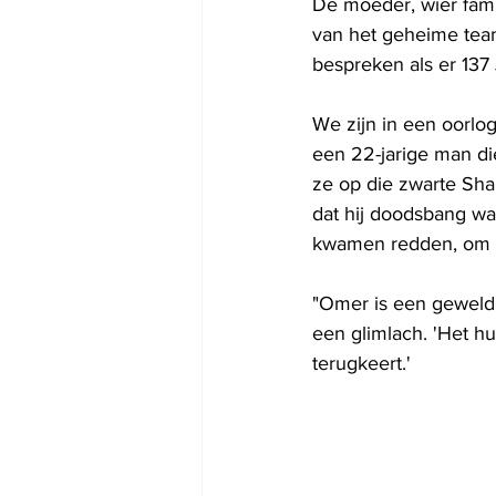
De moeder, wier fami
van het geheime tea
bespreken als er 137 
We zijn in een oorlo
een ​​22-jarige man d
ze op die zwarte Sha
dat hij doodsbang was
kwamen redden, om tw
"Omer is een geweldig
een glimlach. 'Het hui
terugkeert.'