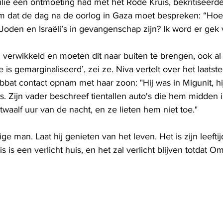
lie een ontmoeting had met het Rode Kruis, bekritiseerde
m dat de dag na de oorlog in Gaza moet bespreken: “Hoe
Joden en Israëli’s in gevangenschap zijn? Ik word er gek 
g verwikkeld en moeten dit naar buiten te brengen, ook al
ie is gemarginaliseerd’, zei ze. Niva vertelt over het laats
bbat contact opnam met haar zoon: "Hij was in Migunit, hi
. Zijn vader beschreef tientallen auto's die hem midden 
aalf uur van de nacht, en ze lieten hem niet toe."
e man. Laat hij genieten van het leven. Het is zijn leeftij
s is een verlicht huis, en het zal verlicht blijven totdat Om