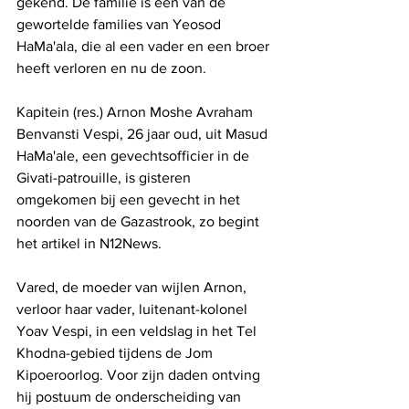
gekend. De familie is een van de 
gewortelde families van Yeosod 
HaMa'ala, die al een vader en een broer 
heeft verloren en nu de zoon. 
Kapitein (res.) Arnon Moshe Avraham 
Benvansti Vespi, 26 jaar oud, uit Masud 
HaMa'ale, een gevechtsofficier in de 
Givati-patrouille, is gisteren 
omgekomen bij een gevecht in het 
noorden van de Gazastrook, zo begint 
het artikel in N12News.
Vared, de moeder van wijlen Arnon, 
verloor haar vader, luitenant-kolonel 
Yoav Vespi, in een veldslag in het Tel 
Khodna-gebied tijdens de Jom 
Kipoeroorlog. Voor zijn daden ontving 
hij postuum de onderscheiding van 