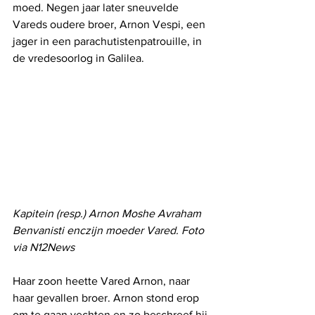
moed. Negen jaar later sneuvelde 
Vareds oudere broer, Arnon Vespi, een 
jager in een parachutistenpatrouille, in 
de vredesoorlog in Galilea.
Kapitein (resp.) Arnon Moshe Avraham 
Benvanisti enczijn moeder Vared. Foto 
via N12News
Haar zoon heette Vared Arnon, naar 
haar gevallen broer. Arnon stond erop 
om te gaan vechten en zo beschreef hij 