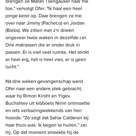
brengen ze Matan Tsengauker naar me 
toe," vervolgt Ofer. "Ik haal een heel 
jonge kerel op. Daar brengen ze me 
over naar Jimmy (Pacheco) en Jordan 
(Biebs). We zitten met z'n drieën 
ongeveer twee weken in dezelfde cel. 
Drie matrassen die er onder druk in 
passen. Er is niet veel ruimte. Het stinkt 
er heel erg, het is heel vies, er is geen 
lucht."
Na drie weken gevangenschap werd 
Ofer naar een andere plek gebracht, 
waar hij Rimon Kirsht en Yigev 
Buchshtev uit kibboets Nirim ontmoette 
en iets verbazingwekkends van hen 
hoorde: "Ze zegt dat Sahar Calderon bij 
haar thuis was. Ik begon te huilen," zei 
hij. Op dat moment smeekte hij de 