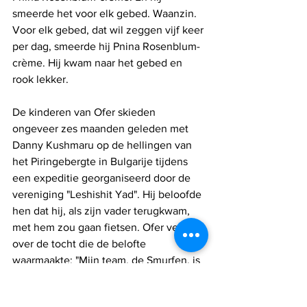
smeerde het voor elk gebed. Waanzin. 
Voor elk gebed, dat wil zeggen vijf keer 
per dag, smeerde hij Pnina Rosenblum-
crème. Hij kwam naar het gebed en 
rook lekker.
De kinderen van Ofer skieden 
ongeveer zes maanden geleden met 
Danny Kushmaru op de hellingen van 
het Piringebergte in Bulgarije tijdens 
een expeditie georganiseerd door de 
vereniging "Leshishit Yad". Hij beloofde 
hen dat hij, als zijn vader terugkwam, 
met hem zou gaan fietsen. Ofer vertelt 
over de tocht die de belofte 
waarmaakte: "Mijn team, de Smurfen, is 
een familie. Ik krijg altijd tranen in mijn 
ogen als ik over hen praat, want ze zijn 