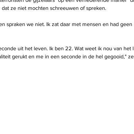
terroristen de gijzelaars "op een vernederende manier" d
 dat ze niet mochten schreeuwen of spreken.
n spraken we niet. Ik zat daar met mensen en had geen 
econde uit het leven. Ik ben 22. Wat weet ik nou van het 
iteit gerukt en me in een seconde in de hel gegooid," zei 