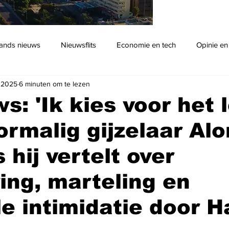
ands nieuws
Nieuwsflits
Economie en tech
Opinie en
 2025
6 minuten om te lezen
Podcast
: 'Ik kies voor het l
ormalig gijzelaar Alo
 hij vertelt over
ing, marteling en
e intimidatie door 