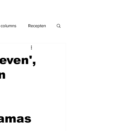
 columns
Recepten
even',
n
Hamas