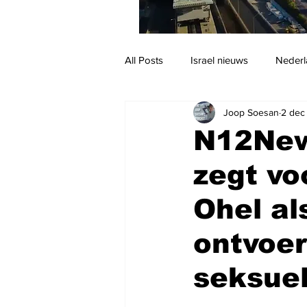
All Posts
Israel nieuws
Nederl
Joop Soesan
2 dec
Reizen
Jodendom en cultuur
N12News
zegt vo
Ohel als
ontvoer
seksuel