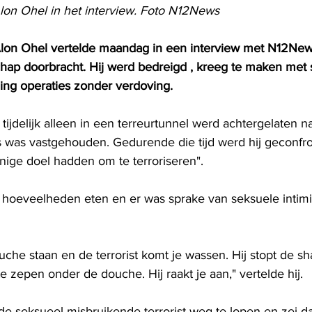
Alon Ohel in het interview. Foto N12News
Alon Ohel vertelde maandag in een interview met N12News
chap doorbracht. Hij werd bedreigd , kreeg te maken met 
ging operaties zonder verdoving.
 tijdelijk alleen in een terreurtunnel werd achtergelaten n
s was vastgehouden. Gedurende die tijd werd hij geconfr
enige doel hadden om te terroriseren".
hoeveelheden eten en er was sprake van seksuele intimid
che staan ​​en de terrorist komt je wassen. Hij stopt de sh
te zepen onder de douche. Hij raakt je aan," vertelde hij.
 seksueel misbruikende terrorist weg te lopen en zei dat 