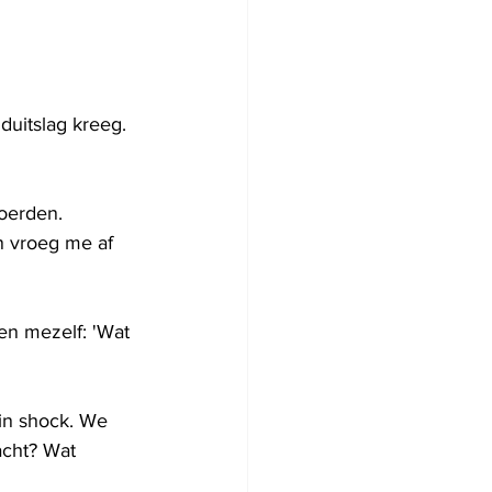
duitslag kreeg. 
oerden.
n vroeg me af 
en mezelf: 'Wat 
in shock. We 
acht? Wat 