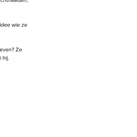
ichtnaaiden, 
idee wie ze 
leven? Ze 
hij.