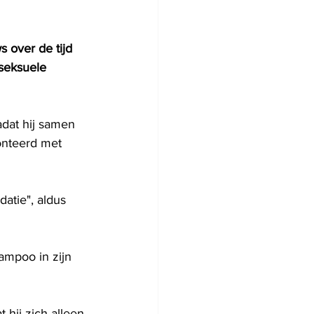
 over de tijd 
seksuele 
adat hij samen 
onteerd met 
atie", aldus 
ampoo in zijn 
hij zich alleen 