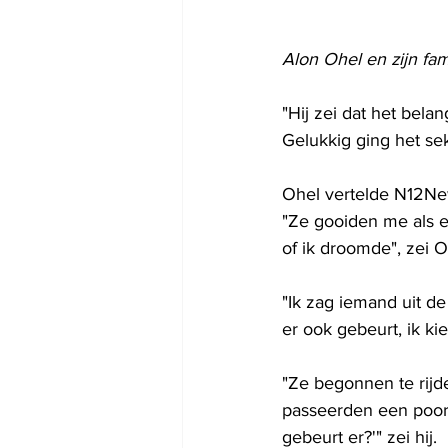
Alon Ohel en zijn fam
"Hij zei dat het bela
Gelukkig ging het se
Ohel vertelde N12Ne
"Ze gooiden me als e
of ik droomde", zei O
"Ik zag iemand uit de
er ook gebeurt, ik ki
"Ze begonnen te rijd
passeerden een poort 
gebeurt er?'" zei hij.