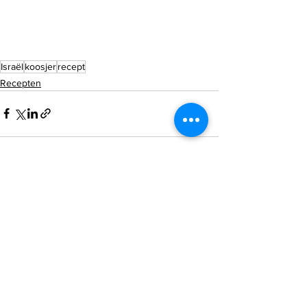
Israël
koosjer
recept
Recepten
Alles weergeven
Recente blogposts