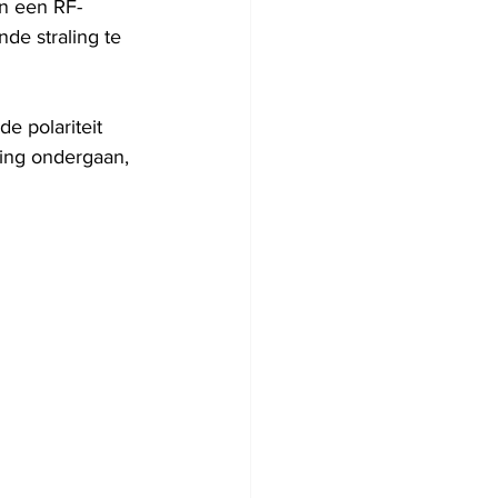
in een RF-
de straling te 
e polariteit 
ing ondergaan, 