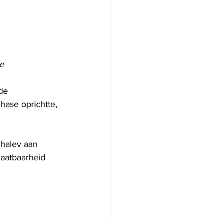
e
de 
hase oprichtte, 
Shalev aan 
laatbaarheid 