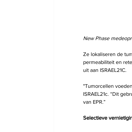
New Phase medeopri
Ze lokaliseren de tu
permeabiliteit en ret
uit aan ISRAEL21C.
"Tumorcellen voeden z
ISRAEL21c. “Dit gebru
van EPR.”
Selectieve vernietigi