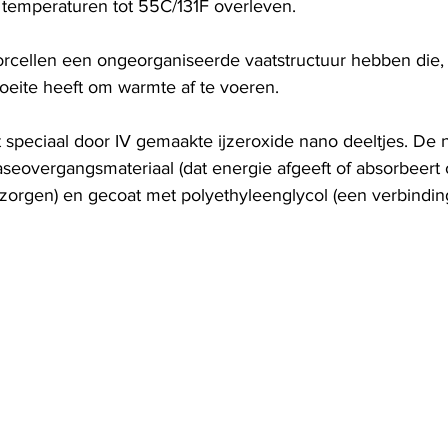
temperaturen tot 55C/131F overleven.
cellen een ongeorganiseerde vaatstructuur hebben die, i
moeite heeft om warmte af te voeren.
 speciaal door IV gemaakte ijzeroxide nano deeltjes. De n
faseovergangsmateriaal (dat energie afgeeft of absorbeert
zorgen) en gecoat met polyethyleenglycol (een verbinding 