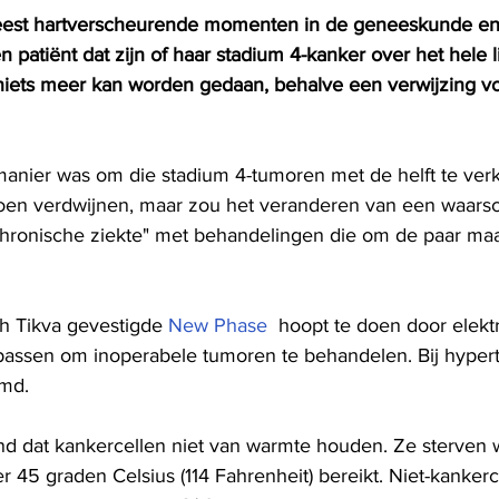
eest hartverscheurende momenten in de geneeskunde en i
n patiënt dat zijn of haar stadium 4-kanker over het hele l
 niets meer kan worden gedaan, behalve een verwijzing v
manier was om die stadium 4-tumoren met de helft te verk
oen verdwijnen, maar zou het veranderen van een waarschi
chronische ziekte" met behandelingen die om de paar ma
ah Tikva gevestigde 
New Phase
  hoopt te doen door elek
passen om inoperabele tumoren te behandelen. Bij hyper
md.
end dat kankercellen niet van warmte houden. Ze sterven
 45 graden Celsius (114 Fahrenheit) bereikt. Niet-kankerc