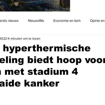
ands nieuws
Nieuwsflits
Economie en tech
Opinie en
 2022
4 minuten om te lezen
Podcast
 hyperthermische
ling biedt hoop voo
 met stadium 4
aide kanker