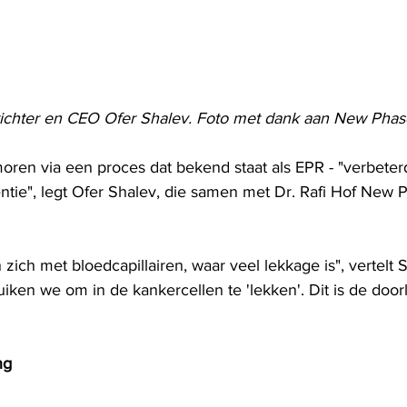
chter en CEO Ofer Shalev. Foto met dank aan New Phas
moren via een proces dat bekend staat als EPR - "verbeter
entie", legt Ofer Shalev, die samen met Dr. Rafi Hof New P
ich met bloedcapillairen, waar veel lekkage is", vertelt 
iken we om in de kankercellen te 'lekken'. Dit is de door
ng