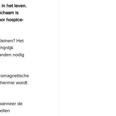
n het leven. 
ichaam is 
oor hospice-
leinen? Het 
jnlijk 
anden nodig 
tromagnetische 
thermie wordt 
 wanneer de 
ellen 