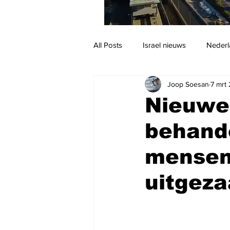
All Posts
Israel nieuws
Nederl
Joop Soesan
7 mrt
Reizen
Jodendom en cultuur
Nieuwe
behande
mensen
uitgeza