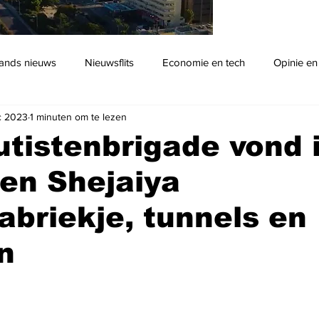
ands nieuws
Nieuwsflits
Economie en tech
Opinie en
c 2023
1 minuten om te lezen
Podcast
tistenbrigade vond 
en Shejaiya
briekje, tunnels en
n