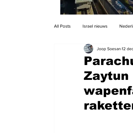
All Posts
Israel nieuws
Nederl
Joop Soesan
12 de
Reizen
Jodendom en cultuur
Parachu
Zaytun 
wapenfa
rakette