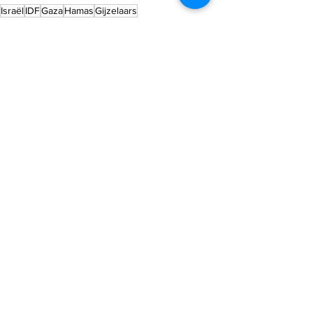
Israël
IDF
Gaza
Hamas
Gijzelaars
Israel nieuws
Alles weergeven
Recente blogposts