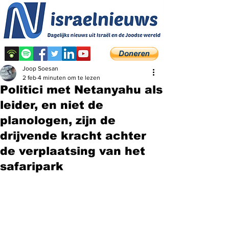
Joop Soesan
2 feb
4 minuten om te lezen
Politici met Netanyahu als
leider, en niet de
planologen, zijn de
drijvende kracht achter
de verplaatsing van het
safaripark