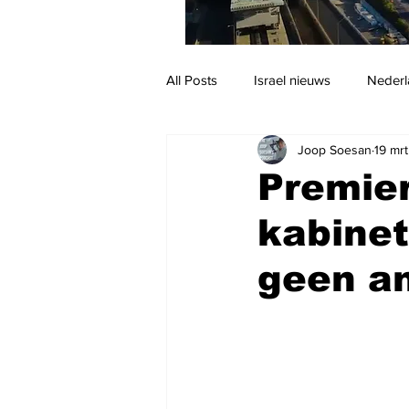
All Posts
Israel nieuws
Nederl
Joop Soesan
19 mr
Reizen
Jodendom en cultuur
Premier
kabinet
geen a