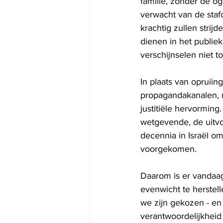
familie, zonder de o
verwacht van de staf
krachtig zullen strij
dienen in het publiek
verschijnselen niet to
In plaats van opruiin
propagandakanalen, m
justitiële hervorming
wetgevende, de uitvo
decennia in Israël o
voorgekomen.
Daarom is er vandaa
evenwicht te herstelle
we zijn gekozen - en
verantwoordelijkheid