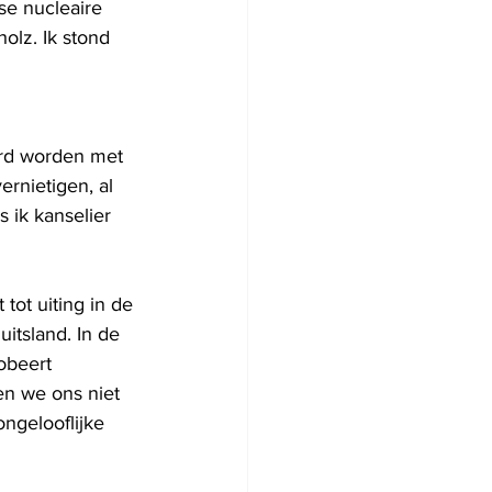
nse nucleaire 
lz. Ik stond 
erd worden met 
rnietigen, al 
 ik kanselier 
tot uiting in de 
itsland. In de 
obeert 
n we ons niet 
ngelooflijke 