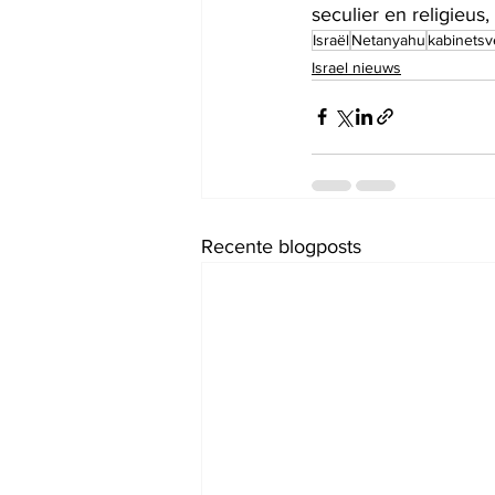
seculier en religieu
Israël
Netanyahu
kabinetsv
Israel nieuws
Recente blogposts