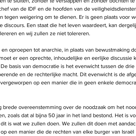
gen te sluiten, zonder te verslappen en zonder bochten te
chef van de IDF en de hoofden van de veiligheidsdiensten
den tegen weigering om te dienen. Er is geen plaats voor 
e discours. Een staat die het leven waardeert, kan dergeli
lereren en wij zullen ze niet tolereren.
g en oproepen tot anarchie, in plaats van bewustmaking d
oet er een oprechte, inhoudelijke en eerlijke discussie
. De basis van democratie is het evenwicht tussen de drie a
erende en de rechterlijke macht. Dit evenwicht is de afg
mvergeworpen op een manier die in geen enkele democrati
g brede overeenstemming over de noodzaak om het nood
n, zoals dat al bijna 50 jaar in het land bestond. Het is vo
 dit is wat we zullen doen. We zullen dit doen met aandac
 op een manier die de rechten van elke burger van Israël 