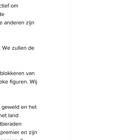
ctief om 
te 
e anderen zijn 
. We zullen de 
 blokkeren van 
eke figuren. Wij 
, geweld en het 
et land 
stberaden 
premier en zijn 