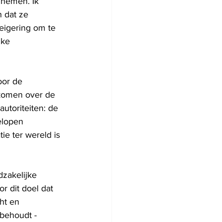
 nemen. Ik 
 dat ze 
weigering om te 
jke 
oor de 
 komen over de 
utoriteiten: de 
elopen 
e ter wereld is 
zakelijke 
or dit doel dat 
ht en 
behoudt - 