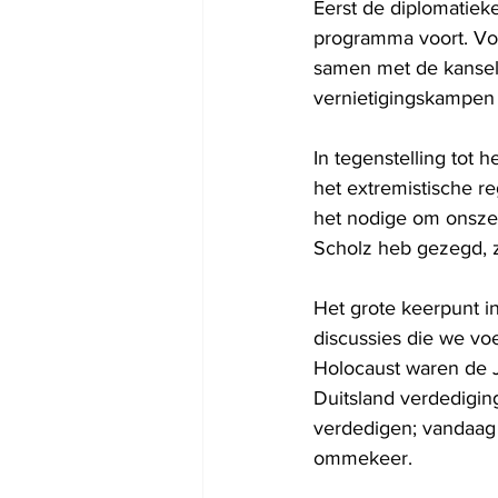
Eerst de diplomatieke 
programma voort. Vor
samen met de kanselie
vernietigingskampen
In tegenstelling tot
het extremistische r
het nodige om onszelf
Scholz heb gezegd, z
Het grote keerpunt in
discussies die we vo
Holocaust waren de J
Duitsland verdedigin
verdedigen; vandaag 
ommekeer.