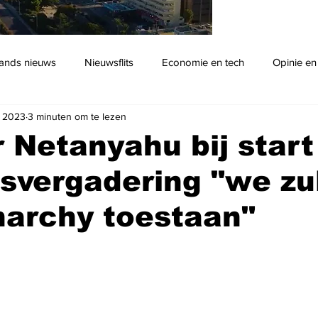
ands nieuws
Nieuwsflits
Economie en tech
Opinie en
t 2023
3 minuten om te lezen
Podcast
 Netanyahu bij start
svergadering "we zu
narchy toestaan"