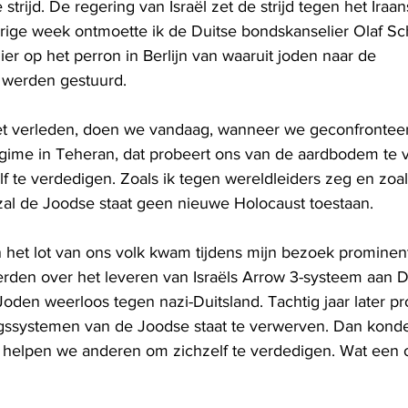
strijd. De regering van Israël zet de strijd tegen het Iraa
ige week ontmoette ik de Duitse bondskanselier Olaf Scho
r op het perron in Berlijn van waaruit joden naar de 
 werden gestuurd.
 het verleden, doen we vandaag, wanneer we geconfronte
egime in Teheran, dat probeert ons van de aardbodem te ve
 te verdedigen. Zoals ik tegen wereldleiders zeg en zoals
al de Joodse staat geen nieuwe Holocaust toestaan.
 het lot van ons volk kwam tijdens mijn bezoek prominent 
erden over het leveren van Israëls Arrow 3-systeem aan Du
oden weerloos tegen nazi-Duitsland. Tachtig jaar later pr
gssystemen van de Joodse staat te verwerven. Dan konde
helpen we anderen om zichzelf te verdedigen. Wat een o