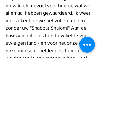
ontwikkeld gevoel voor humor, wat we 
allemaal hebben gewaardeerd. Ik weet 
niet zeker hoe we het zullen redden 
zonder uw "Shabbat Shalom!" Aan de 
basis van dit alles heeft uw liefde voor 
uw eigen land - en voor het onze en 
onze mensen - helder geschenen. Tom, 
we danken je en wensen je heel veel 
succes. Ik wil ook een woord van dank 
toevoegen aan je lieve vrouw, Virginia. 
Virginia, je aanwezigheid en steun is de 
hele tijd zo duidelijk geweest. Michal 
en ik zullen jou ook missen en delen 
onze beste wensen terwijl je verder 
gaat naar het volgende hoofdstuk.
Vrienden, moge het land van de vrijen 
en het huis van de dapperen, en dit 