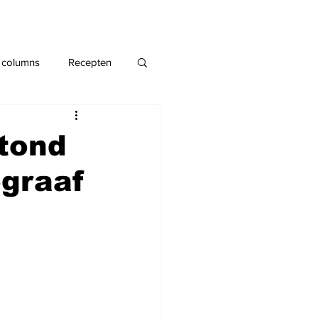
 columns
Recepten
tond
ograaf