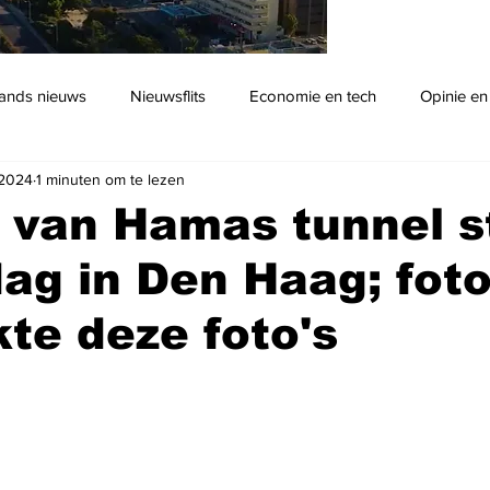
ands nieuws
Nieuwsflits
Economie en tech
Opinie en
 2024
1 minuten om te lezen
Podcast
 van Hamas tunnel s
g in Den Haag; fot
te deze foto's