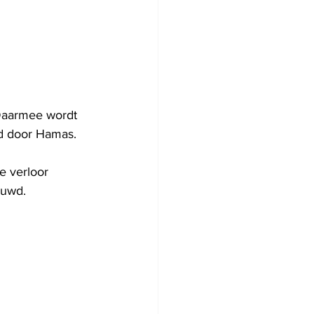
Daarmee wordt 
ld door Hamas.
e verloor 
ouwd.