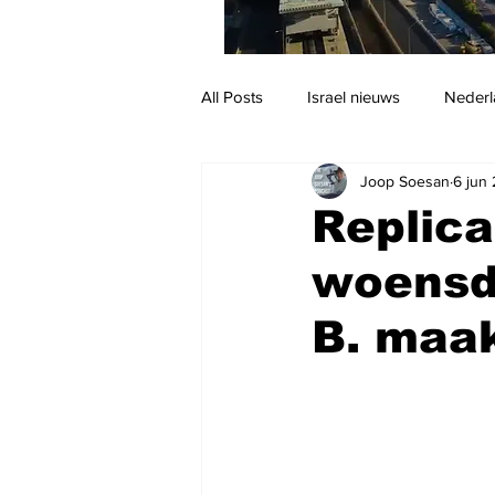
All Posts
Israel nieuws
Nederl
Joop Soesan
6 jun
Reizen
Jodendom en cultuur
Replica
woensda
B. maak