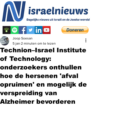
Joop Soesan
5 jan
2 minuten om te lezen
Technion–Israel Institute
of Technology:
onderzoekers onthullen
hoe de hersenen 'afval
opruimen' en mogelijk de
verspreiding van
Alzheimer bevorderen