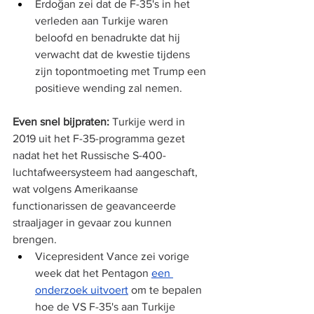
Erdoğan zei dat de F-35's in het 
verleden aan Turkije waren 
beloofd en benadrukte dat hij 
verwacht dat de kwestie tijdens 
zijn topontmoeting met Trump een 
positieve wending zal nemen.
Even snel bijpraten:
 Turkije werd in 
2019 uit het F-35-programma gezet 
nadat het het Russische S-400-
luchtafweersysteem had aangeschaft, 
wat volgens Amerikaanse 
functionarissen de geavanceerde 
straaljager in gevaar zou kunnen 
brengen.
Vicepresident Vance zei vorige 
week dat het Pentagon 
een 
onderzoek uitvoert
 om te bepalen 
hoe de VS F-35's aan Turkije 