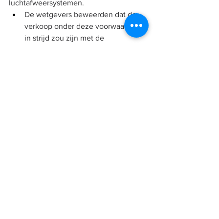
luchtafweersystemen.
De wetgevers beweerden dat de 
verkoop onder deze voorwaarden 
in strijd zou zijn met de 
Amerikaanse wet- en regelgeving 
en sancties.
Alles weergeven
Recente blogposts