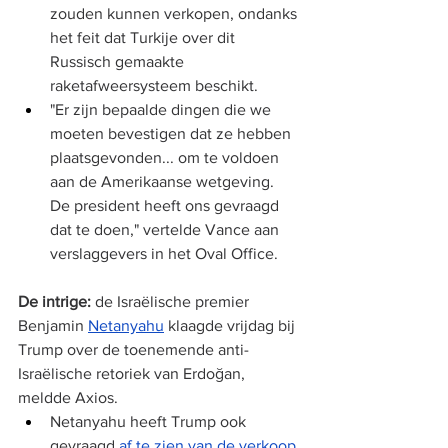
zouden kunnen verkopen, ondanks 
het feit dat Turkije over dit 
Russisch gemaakte 
raketafweersysteem beschikt.
"Er zijn bepaalde dingen die we 
moeten bevestigen dat ze hebben 
plaatsgevonden... om te voldoen 
aan de Amerikaanse wetgeving. 
De president heeft ons gevraagd 
dat te doen," vertelde Vance aan 
verslaggevers in het Oval Office.
De intrige:
 de Israëlische premier 
Benjamin 
Netanyahu
 klaagde vrijdag bij 
Trump over de toenemende anti-
Israëlische retoriek van Erdoğan, 
meldde Axios.
Netanyahu heeft Trump ook 
gevraagd 
af te zien van de verkoop