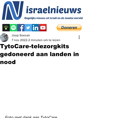
Joop Soesan
7 nov 2022
2 minuten om te lezen
TytoCare-telezorgkits
gedoneerd aan landen in
nood
Foto met dank aan TytoCare