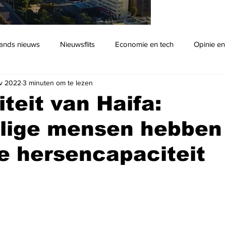
ands nieuws
Nieuwsflits
Economie en tech
Opinie en
v 2022
3 minuten om te lezen
Podcast
iteit van Haifa:
lige mensen hebben
e hersencapaciteit