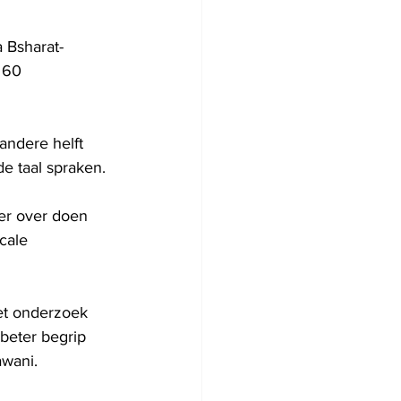
 Bsharat-
 60 
ndere helft 
e taal spraken.
er over doen 
cale 
et onderzoek 
beter begrip 
awani.