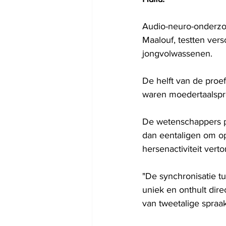
Audio-neuro-onderzo
Maalouf, testten vers
jongvolwassenen.
De helft van de pro
waren moedertaalspre
De wetenschappers p
dan eentaligen om op
hersenactiviteit vert
"De synchronisatie t
uniek en onthult dir
van tweetalige spraa