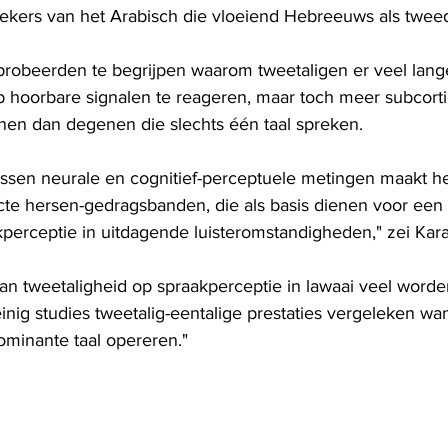
kers van het Arabisch die vloeiend Hebreeuws als tweed
robeerden te begrijpen waarom tweetaligen er veel lang
 hoorbare signalen te reageren, maar toch meer subcorti
onen dan degenen die slechts één taal spreken.
ussen neurale en cognitief-perceptuele metingen maakt h
ecte hersen-gedragsbanden, die als basis dienen voor een 
kperceptie in uitdagende luisteromstandigheden," zei Kar
van tweetaligheid op spraakperceptie in lawaai veel word
nig studies tweetalig-eentalige prestaties vergeleken wan
minante taal opereren."