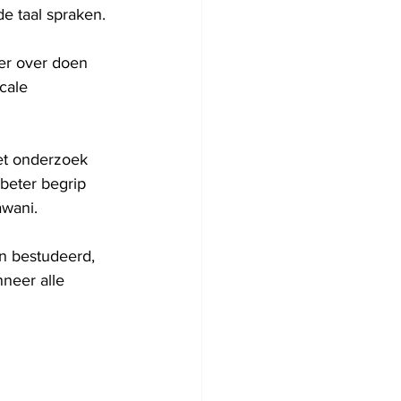
e taal spraken.
er over doen 
cale 
et onderzoek 
beter begrip 
awani.
en bestudeerd, 
neer alle 