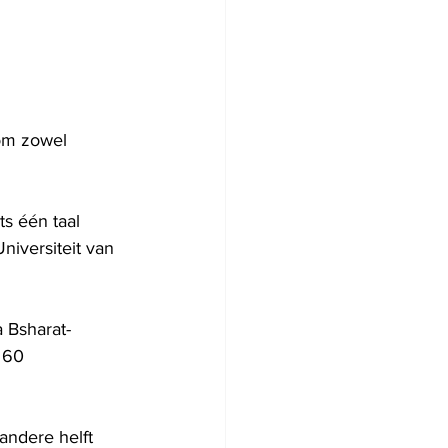
om zowel 
s één taal 
iversiteit van 
 Bsharat-
 60 
ndere helft 