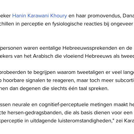
eker 
Hanin Karawani Khoury
 en haar promovendus, Dana
chillen in perceptie en fysiologische reacties bij ongeveer
efpersonen waren eentalige Hebreeuwssprekenden en de a
kers van het Arabisch die vloeiend Hebreeuws als tweed
robeerden te begrijpen waarom tweetaligen er veel lang
 hoorbare signalen te reageren, maar toch meer subcorti
onen dan degenen die slechts één taal spreken.
ussen neurale en cognitief-perceptuele metingen maakt h
ecte hersen-gedragsbanden, die als basis dienen voor een 
kperceptie in uitdagende luisteromstandigheden," zei Kar