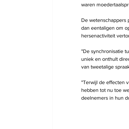
waren moedertaalspre
De wetenschappers p
dan eentaligen om op
hersenactiviteit vert
"De synchronisatie t
uniek en onthult dir
van tweetalige spraa
"Terwijl de effecten 
hebben tot nu toe wei
deelnemers in hun do