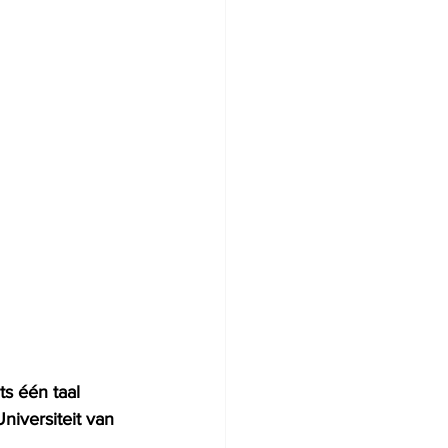
s één taal 
iversiteit van 