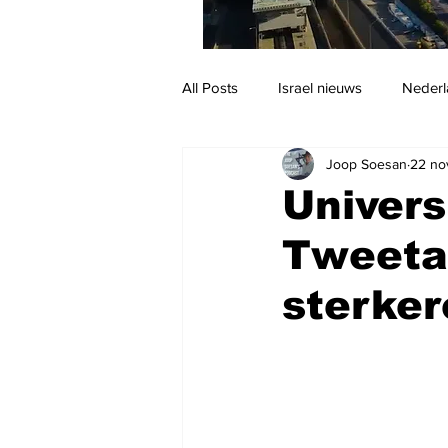
All Posts
Israel nieuws
Nederl
Joop Soesan
22 no
Reizen
Jodendom en cultuur
Univers
Tweeta
sterker