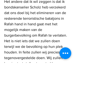
Het andere dat ik wil zeggen is dat ik 
bondskanselier Scholz heb verzekerd 
dat ons doel bij het elimineren van de 
resterende terroristische bataljons in 
Rafah hand in hand gaat met het 
mogelijk maken van de 
burgerbevolking om Rafah te verlaten. 
Het is niet iets dat we zullen doen 
terwijl we de bevolking op hun plek 
houden. In feite zullen wij precies het 
tegenovergestelde doen. Wij zullen 
hen in staat stellen te vertrekken, 
omdat onze aandacht voor het 
terugdringen en minimaliseren van het 
aantal burgerslachtoffers ons heeft 
geleid, en ons ook in de toekomst zal 
blijven leiden.
Dank u wel, kanselier, en bedankt 