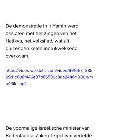
De demonstratie in Ir Yamin werd 
besloten met het zingen van het 
Hatikva, het volkslied, wat uit 
duizenden kelen indrukwekkend 
overkwam.
https://video.wixstatic.com/video/991e67_385
99d1c698f446e87d86589c8da2446/1080p/m
p4/file.mp4
De voormalige Israëlische minister van 
Buitenlandse Zaken Tzipi Livni vertelde 