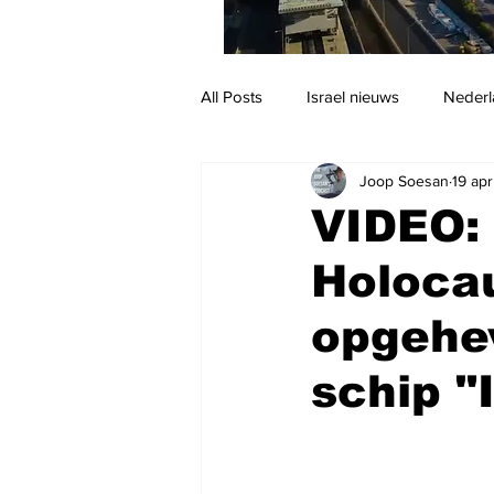
All Posts
Israel nieuws
Nederl
Joop Soesan
19 ap
Reizen
Jodendom en cultuur
VIDEO: 
Holoca
opgehe
schip 