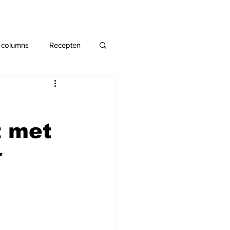
 columns
Recepten
t met
r