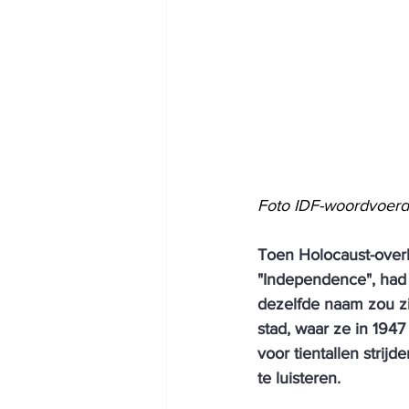
Foto IDF-woordvoerd
Toen Holocaust-overl
"Independence", had z
dezelfde naam zou zi
stad, waar ze in 194
voor tientallen strij
te luisteren.