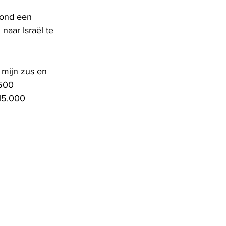
tond een 
naar Israël te 
mijn zus en 
500 
15.000 