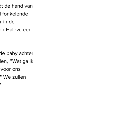
dt de hand van 
l fonkelende 
 in de 
ah Halevi, een 
e baby achter 
len, "'Wat ga ik 
 voor ons 
" We zullen 
"