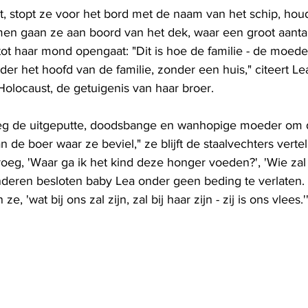
kt, stopt ze voor het bord met de naam van het schip, hou
en gaan ze aan boord van het dek, waar een groot aanta
ot haar mond opengaat: "Dit is hoe de familie - de moeder
r het hoofd van de familie, zonder een huis," citeert Le
olocaust, de getuigenis van haar broer.
eg de uitgeputte, doodsbange en wanhopige moeder om d
an de boer waar ze beviel," ze blijft de staalvechters vertel
oeg, 'Waar ga ik het kind deze honger voeden?', 'Wie zal
nderen besloten baby Lea onder geen beding te verlaten. 
ze, 'wat bij ons zal zijn, zal bij haar zijn - zij is ons vlees.'