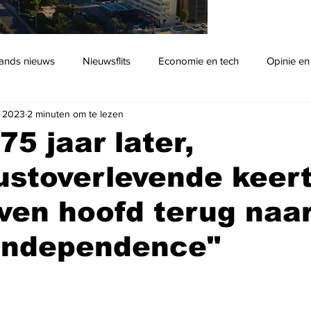
ands nieuws
Nieuwsflits
Economie en tech
Opinie en
r 2023
2 minuten om te lezen
Podcast
75 jaar later,
ustoverlevende keer
ven hoofd terug naa
"Independence"