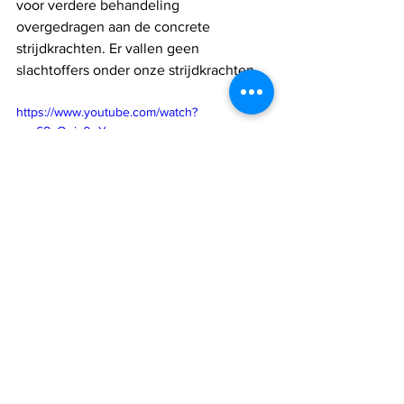
voor verdere behandeling 
overgedragen aan de concrete 
strijdkrachten. Er vallen geen 
slachtoffers onder onze strijdkrachten.
https://www.youtube.com/watch?
v=_68cOoic0gY
Israël
IDF
Judea en Samaria
Terreurverdachten
explosieven
Israel nieuws