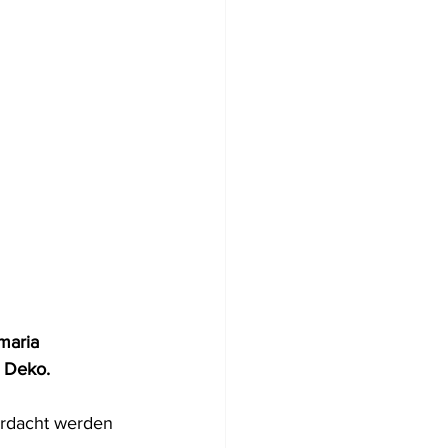
maria 
t Deko.
rdacht werden 