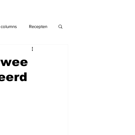
 columns
Recepten
twee
eerd