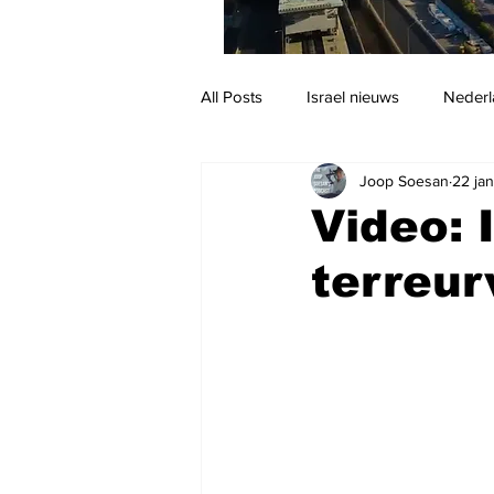
All Posts
Israel nieuws
Nederl
Joop Soesan
22 ja
Reizen
Jodendom en cultuur
Video: 
terreur