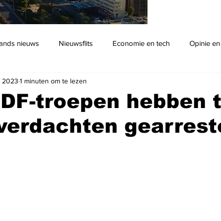
ands nieuws
Nieuwsflits
Economie en tech
Opinie en
n 2023
1 minuten om te lezen
Podcast
IDF-troepen hebben 
verdachten gearrest