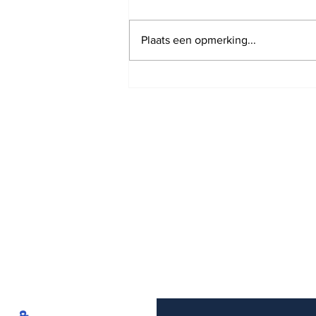
Plaats een opmerking...
Joop is ruim een week
geleden verhuisd en heb
jullie donatie hard nodig
om artikelen aan te
schaffen om door te
gaan met het brengen
van de nieuws artikelen
en podcasts