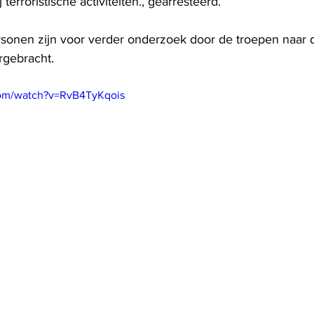
terroristische activiteiten., gearresteerd.
onen zijn voor verder onderzoek door de troepen naar 
rgebracht.
com/watch?v=RvB4TyKqois