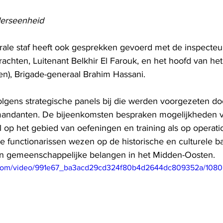
derseenheid
ale staf heeft ook gesprekken gevoerd met de inspecteu
krachten, Luitenant Belkhir El Farouk, en het hoofd van he
ngen), Brigade-generaal Brahim Hassani. 
gens strategische panels bij die werden voorgezeten do
andanten. De bijeenkomsten bespraken mogelijkheden voo
op het gebied van oefeningen en training als op operati
De functionarissen wezen op de historische en culturele 
un gemeenschappelijke belangen in het Midden-Oosten.
ic.com/video/991e67_ba3acd29cd324f80b4d2644dc809352a/1080