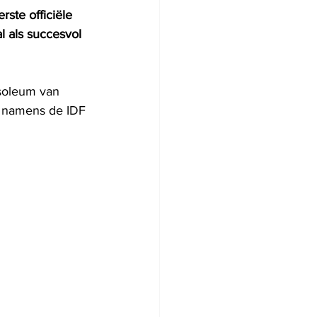
ste officiële 
 als succesvol 
soleum van 
 namens de IDF 