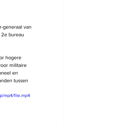
r-generaal van 
t 2e bureau 
or hogere 
r militaire 
oneel en 
banden tussen 
p/mp4/file.mp4