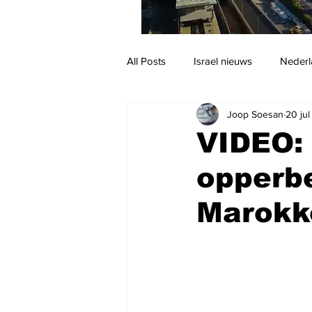
All Posts
Israel nieuws
Nederl
Joop Soesan
20 ju
Reizen
Jodendom en cultuur
VIDEO:
opperb
Marokk