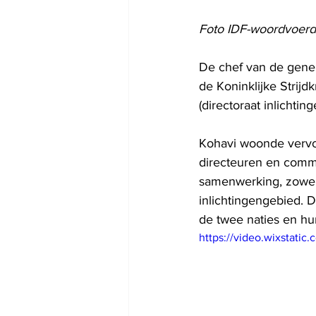
Foto IDF-woordvoer
De chef van de gener
de Koninklijke Strijd
(directoraat inlichti
Kohavi woonde vervol
directeuren en comm
samenwerking, zowel 
inlichtingengebied. 
de twee naties en h
https://video.wixstat