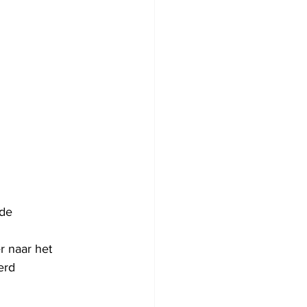
de 
 
r naar het 
erd 