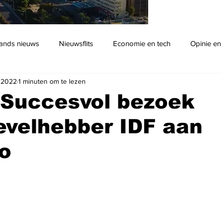
ands nieuws
Nieuwsflits
Economie en tech
Opinie en
l 2022
1 minuten om te lezen
Podcast
 Succesvol bezoek
evelhebber IDF aan
o