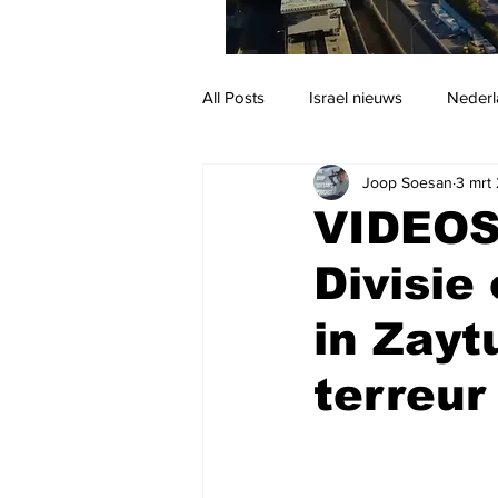
All Posts
Israel nieuws
Nederl
Joop Soesan
3 mrt
Reizen
Jodendom en cultuur
VIDEOS:
Divisie
in Zayt
terreu