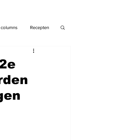
 columns
Recepten
62e
rden
egen