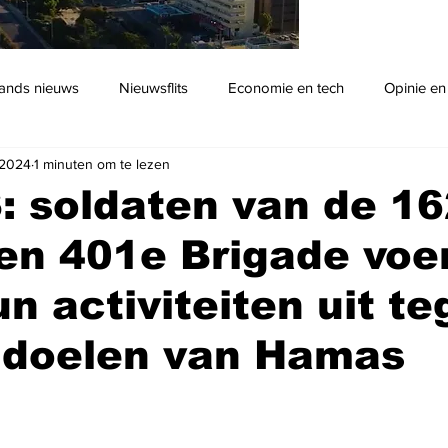
ands nieuws
Nieuwsflits
Economie en tech
Opinie en
 2024
1 minuten om te lezen
Podcast
 soldaten van de 1
 en 401e Brigade voe
un activiteiten uit t
r doelen van Hamas