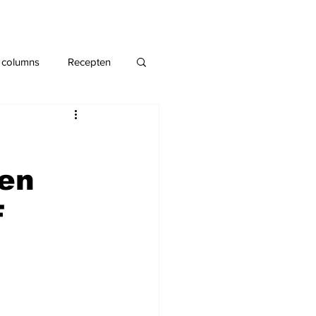
 columns
Recepten
ten
F