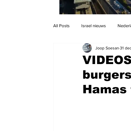
All Posts
Israel nieuws
Nederl
Joop Soesan
31 de
Reizen
Jodendom en cultuur
VIDEOS
burgers
Hamas t