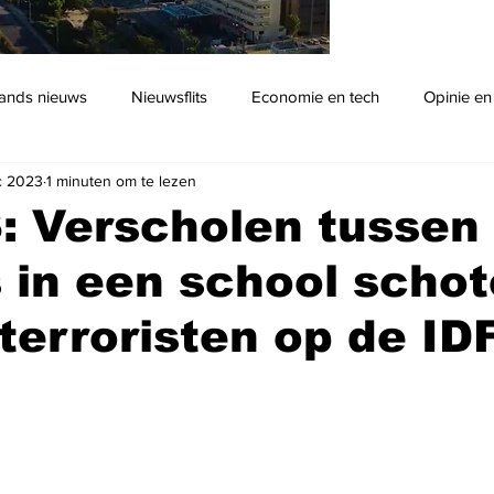
ands nieuws
Nieuwsflits
Economie en tech
Opinie en
c 2023
1 minuten om te lezen
Podcast
: Verscholen tussen
 in een school scho
erroristen op de ID