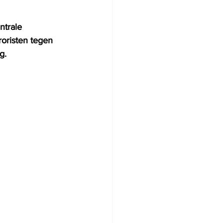
ntrale 
roristen tegen 
g. 