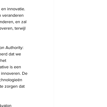
en innovatie. 
n veranderen 
nderen, en zal 
eren, terwijl 
on Authority: 
eerd dat we 
het 
ative is een 
n innoveren. De 
echnologieën 
te zorgen dat 
Ayalon 