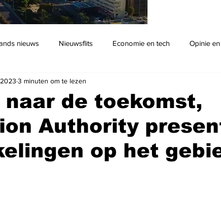
ands nieuws
Nieuwsflits
Economie en tech
Opinie en
 2023
3 minuten om te lezen
Podcast
 naar de toekomst,
ion Authority presen
elingen op het gebi