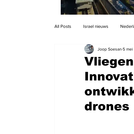
All Posts
Israel nieuws
Nederl
Joop Soesan
5 mei
Reizen
Jodendom en cultuur
Vliegen
Innovat
ontwikk
drones