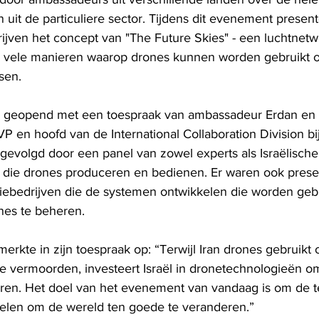
 uit de particuliere sector. Tijdens dit evenement presen
rijven het concept van "The Future Skies" - een luchtnet
e vele manieren waarop drones kunnen worden gebruikt o
sen.
geopend met een toespraak van ambassadeur Erdan en 
 en hoofd van de International Collaboration Division bij
 gevolgd door een panel van zowel experts als Israëlische
 die drones produceren en bedienen. Er waren ook presen
giebedrijven die de systemen ontwikkelen die worden geb
nes te beheren.
rkte in zijn toespraak op: “Terwijl Iran drones gebruikt
e vermoorden, investeert Israël in dronetechnologieën om
ren. Het doel van het evenement van vandaag is om de t
 delen om de wereld ten goede te veranderen.”