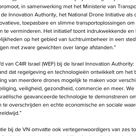
moot, in samenwerking met het Ministerie van Transport
 de Innovation Authority, het National Drone Initiative als
ovatieve, toepasbare en slimme transportoplossingen om
 te verminderen. Het initiatief toont indrukwekkende e
ijkheden op het gebied van luchtruimbeheer in een stede
egen met zware gewichten over lange afstanden.”
 van C4IR Israel (WEF) bij de Israel Innovation Authority: “
nd dat regelgeving en technologieën ontwikkelt om het 
ing van meerdere drones mogelijk te maken voor verschi
iliging, veiligheid, gezondheid, commercie en meer. We zi
Israëlische geavanceerde technologie te demonstreren o
 te overschrijden en echte economische en sociale waard
reldwijd.”
atie bij de VN omvatte ook vertegenwoordigers van zes 