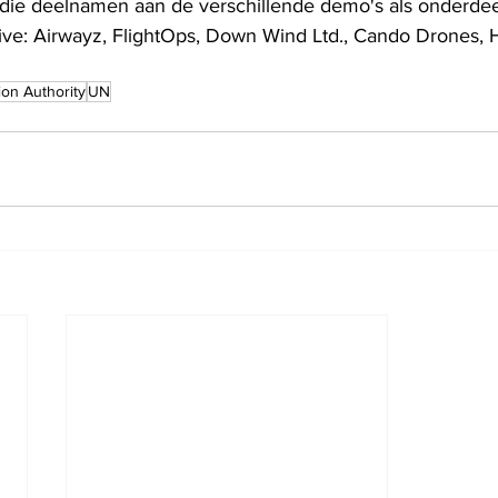
n die deelnamen aan de verschillende demo's als onderdee
tive: Airwayz, FlightOps, Down Wind Ltd., Cando Drones, 
ion Authority
UN