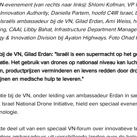
N-evenement (van rechts naar links): Shlomi Kofman, VP I
 Innovation Authority, Daniella Partem, hoofd C4IR Israel, bi
 Israëls ambassadeur bij de VN, Gilad Erdan, Ami Weiss, h
g, CAAI, Libby Bahat, Infrastructure Department Manage
y & Innovation Division bij Ayalon Highways. Foto Ohad
ij de VN, Gilad Erdan: "Israël is een supermacht op het g
tie. Het gebruik van drones op nationaal niveau kan lucht
, productprijzen verminderen en levens redden door dro
nen en medische hulp te leveren."
atie bij de VN, onder leiding van ambassadeur Erdan in 
Israel National Drone Initiative, hield een speciaal even
nologie. 
 deel uit van een speciaal VN-forum over innovatieve t
oor ambassadeurs uit verschillende landen over de hele