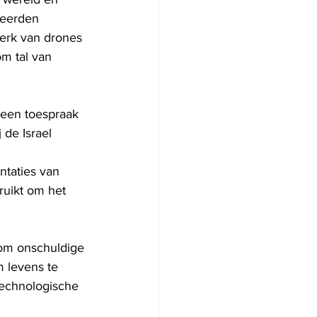
teerden 
werk van drones 
m tal van 
een toespraak 
 de Israel 
 
taties van 
ruikt om het 
 om onschuldige 
 levens te 
echnologische 