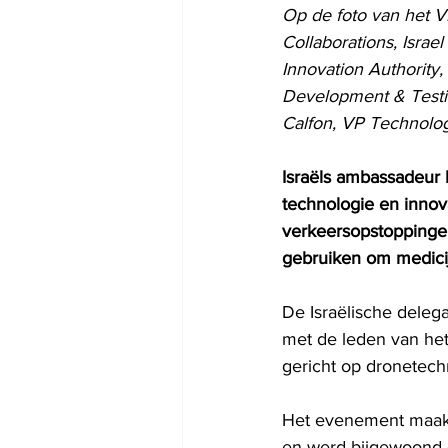
Op de foto van het V
Collaborations, Israel
Innovation Authority,
Development & Testin
Calfon, VP Technolog
Israëls ambassadeur b
technologie en innova
verkeersopstoppingen
gebruiken om medicij
De Israëlische deleg
met de leden van het 
gericht op dronetech
Het evenement maakte
en werd bijgewoond d