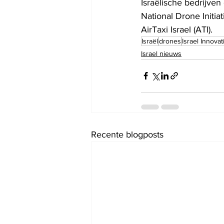
Israëlische bedrijve
National Drone Initia
AirTaxi Israel (ATI).
Israël
drones
Israel Innovat
Israel nieuws
Recente blogposts