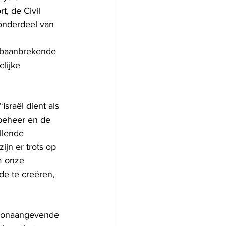
, de Civil 
 onderdeel van
 
n baanbrekende 
lijke 
Israël dient als 
beheer en de 
llende 
jn er trots op 
m onze 
e te creëren, 
toonaangevende 