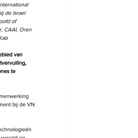
nternational 
j de Israel 
oofd of 
r, CAAI, Oren 
 Kab
ebied van 
vervuiling, 
nes te 
samenwerking 
ement bij de VN 
echnologieën 
 wereld en 