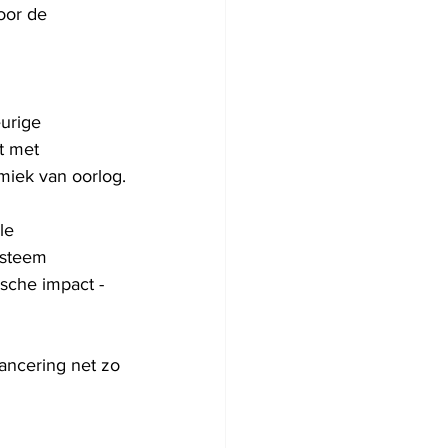
oor de 
urige 
t met 
miek van oorlog.
le 
ysteem 
ische impact - 
lancering net zo 