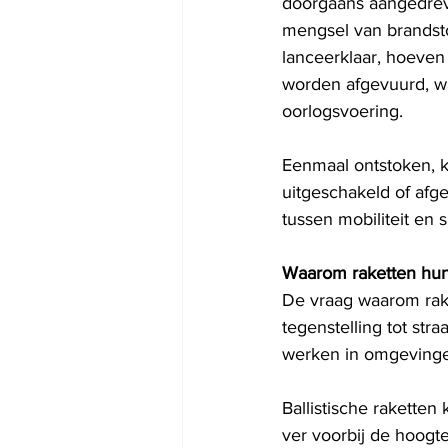
doorgaans aangedrev
mengsel van brandstof
lanceerklaar, hoeven
worden afgevuurd, wa
oorlogsvoering.
Eenmaal ontstoken, k
uitgeschakeld of afg
tussen mobiliteit en 
Waarom raketten hun
De vraag waarom rake
tegenstelling tot st
werken in omgevingen
Ballistische raketten
ver voorbij de hoogt