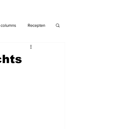
 columns
Recepten
chts