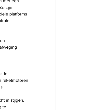
n met een 
Ze zijn 
iele platforms 
trale 
den 
 afweging 
. In 
en raketmotoren 
s.
t in stijgen, 
 te 