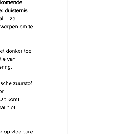
 inkomende 
: duisternis. 
al – ze 
ntworpen om te 
et donker toe 
tie van 
ring.
ische zuurstof 
or – 
Dit komt 
al niet 
e op vloeibare 