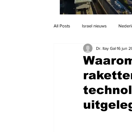
All Posts
Israel nieuws
Nederl
Dr. Itay Gal
16 jun 
Reizen
Jodendom en cultuur
Waarom 
rakette
techno
uitgele