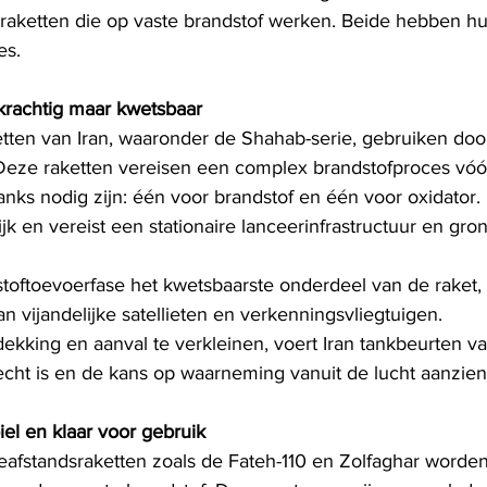
raketten die op vaste brandstof werken. Beide hebben hu
es.
 krachtig maar kwetsbaar
tten van Iran, waaronder de Shahab-serie, gebruiken doo
 Deze raketten vereisen een complex brandstofproces vóór
anks nodig zijn: één voor brandstof en één voor oxidator. 
lijk en vereist een stationaire lanceerinfrastructuur en gr
stoftoevoerfase het kwetsbaarste onderdeel van de raket,
 vijandelijke satellieten en verkenningsvliegtuigen.
ekking en aanval te verkleinen, voert Iran tankbeurten vaa
cht is en de kans op waarneming vanuit de lucht aanzienlij
el en klaar voor gebruik
eafstandsraketten zoals de Fateh-110 en Zolfaghar worde