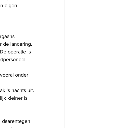
n eigen 
rgaans 
 de lancering, 
De operatie is 
ondpersoneel.
 vooral onder 
k 's nachts uit. 
k kleiner is.
n daarentegen 