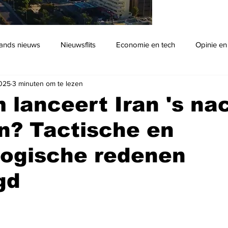
ands nieuws
Nieuwsflits
Economie en tech
Opinie en
2025
3 minuten om te lezen
Podcast
lanceert Iran 's na
n? Tactische en
logische redenen
gd