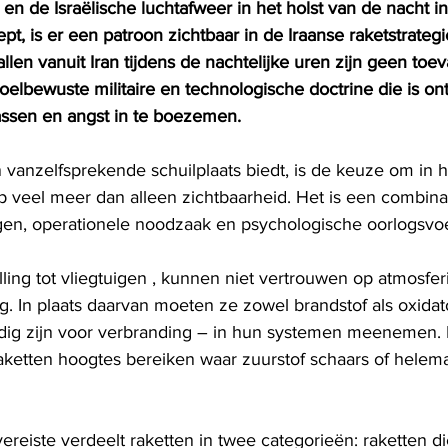
n en de Israëlische luchtafweer in het holst van de nacht
t, is er een patroon zichtbaar in de Iraanse raketstrategie
len vanuit Iran tijdens de nachtelijke uren zijn geen toev
elbewuste militaire en technologische doctrine die is o
assen en angst in te boezemen.
vanzelfsprekende schuilplaats biedt, is de keuze om in h
p veel meer dan alleen zichtbaarheid. Het is een combina
en, operationele noodzaak en psychologische oorlogsvoe
lling tot vliegtuigen , kunnen niet vertrouwen op atmosfer
. In plaats daarvan moeten ze zowel brandstof als oxidat
ig zijn voor verbranding – in hun systemen meenemen. 
raketten hoogtes bereiken waar zuurstof schaars of helema
reiste verdeelt raketten in twee categorieën: raketten di