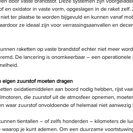
en door vaste brandstof. Deze systemen zijn voorgelade
 en oxidator in vaste vorm, opgeslagen in de raket zelf. 
 niet ter plaatse te worden bijgevuld en kunnen vanaf mob
ardoor ze ideaal zijn voor verrassingsaanvallen en decen
unnen raketten op vaste brandstof echter niet meer wor
eremd. De lancering is onomkeerbaar – een operationele
snelheid.
 eigen zuurstof moeten dragen
tten oxidatiemiddelen aan boord nodig hebben, rijst vaak
raalmotoren, die zuurstof uit de atmosfeer opnemen, moet
 waar zuurstof onvoldoende of helemaal niet aanwezig i
 kunnen tientallen – of zelfs honderden – kilometers de luch
e waarop je kunt ademen. Om een ​​duurzame voortstuwing