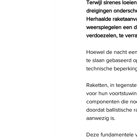
Terwijl sirenes loeie
dreigingen onderschep
Herhaalde raketaanval
weerspiegelen een do
verdoezelen, te verr
Hoewel de nacht een 
te slaan gebaseerd o
technische beperking
Raketten, in tegenste
voor hun voortstuwing
componenten die nod
doordat ballistische 
aanwezig is.
Deze fundamentele ve