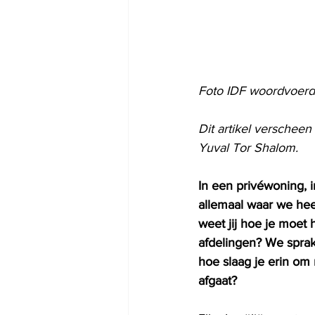
Foto IDF woordvoerd
Dit artikel verschee
Yuval Tor Shalom.
In een privéwoning, i
allemaal waar we he
weet jij hoe je moet
afdelingen? We spra
hoe slaag je erin om
afgaat?