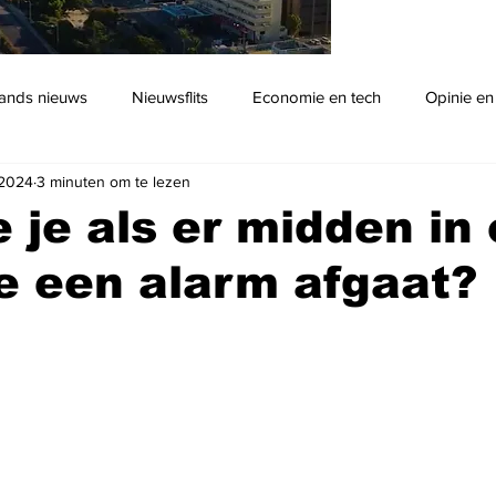
ands nieuws
Nieuwsflits
Economie en tech
Opinie en
 2024
3 minuten om te lezen
Podcast
 je als er midden in
e een alarm afgaat?