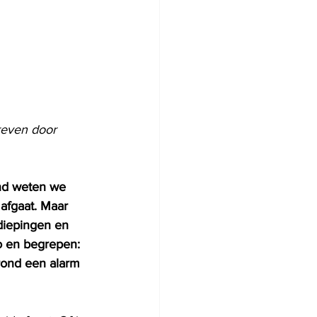
reven door 
and weten we 
afgaat. Maar 
diepingen en 
 en begrepen: 
rond een alarm 