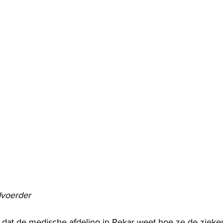
voerder
dat de medische afdeling in Pekar weet hoe ze de zieke