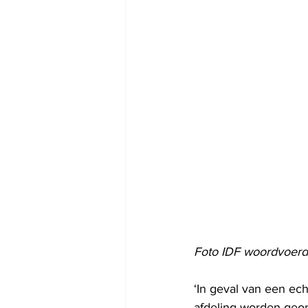
Foto IDF woordvoerd
‘In geval van een ech
afdeling worden geop