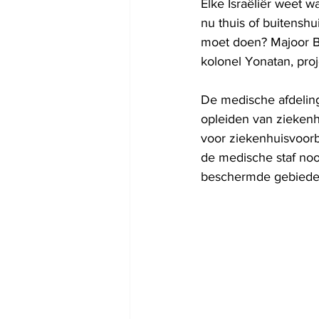
Elke Israëliër weet wa
nu thuis of buitenshu
moet doen? Majoor Ba
kolonel Yonatan, pro
De medische afdeling
opleiden van ziekenhu
voor ziekenhuisvoorb
de medische staf noo
beschermde gebieden, 