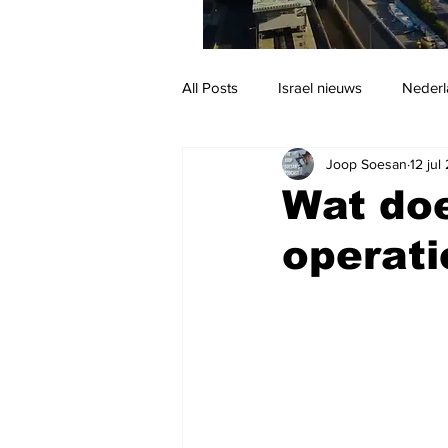
All Posts
Israel nieuws
Nederl
Joop Soesan
12 jul
Reizen
Jodendom en cultuur
Wat doe
operati