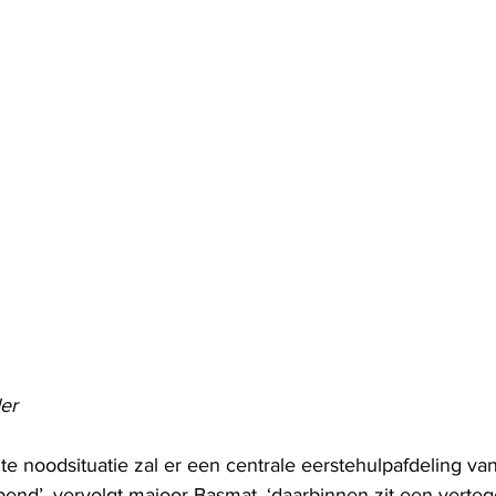
er
te noodsituatie zal er een centrale eerstehulpafdeling v
end’, vervolgt majoor Basmat, ‘daarbinnen zit een verte