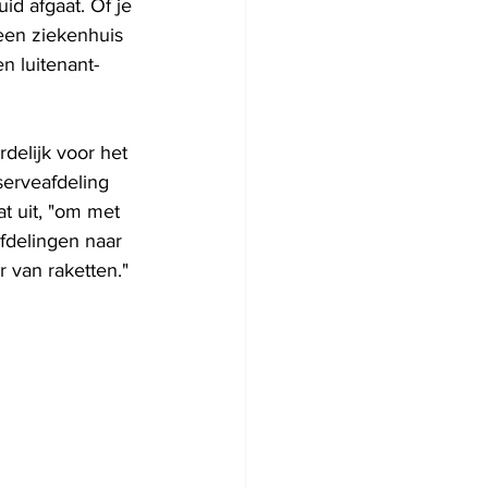
id afgaat. Of je 
 een ziekenhuis 
n luitenant-
elijk voor het 
serveafdeling 
t uit, "om met 
fdelingen naar 
​​van raketten."