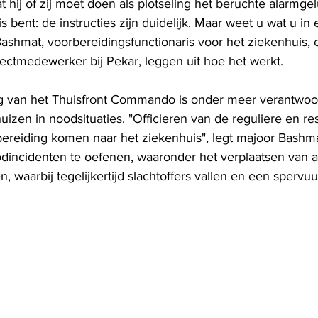
t hij of zij moet doen als plotseling het beruchte alarmgelu
is bent: de instructies zijn duidelijk. Maar weet u wat u in
shmat, voorbereidingsfunctionaris voor het ziekenhuis, e
jectmedewerker bij Pekar, leggen uit hoe het werkt.
 van het Thuisfront Commando is onder meer verantwoord
izen in noodsituaties. "Officieren van de reguliere en re
ereiding komen naar het ziekenhuis", legt majoor Bashma
dincidenten te oefenen, waaronder het verplaatsen van a
waarbij tegelijkertijd slachtoffers vallen en een spervuur 