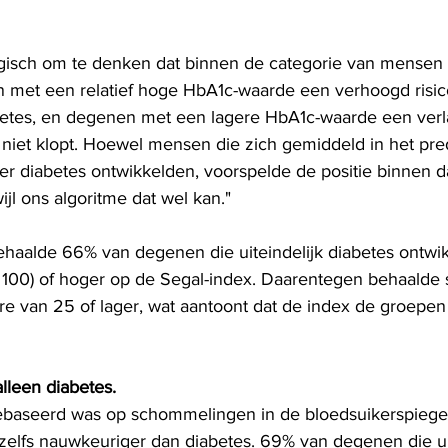
logisch om te denken dat binnen de categorie van mensen
 met een relatief hoge HbA1c-waarde een verhoogd risic
etes, en degenen met een lagere HbA1c-waarde een verla
it niet klopt. Hoewel mensen die zich gemiddeld in het pre
r diabetes ontwikkelden, voorspelde de positie binnen da
wijl ons algoritme dat wel kan."
behaalde 66% van degenen die uiteindelijk diabetes ontwi
 100) of hoger op de Segal-index. Daarentegen behaalde 
re van 25 of lager, wat aantoont dat de index de groepen
lleen diabetes.
baseerd was op schommelingen in de bloedsuikerspiegel
elfs nauwkeuriger dan diabetes. 69% van degenen die uit