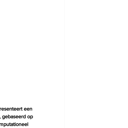
presenteert een 
n, gebaseerd op 
mputationeel 