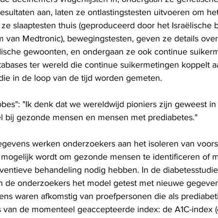
esultaten aan, laten ze ontlastingstesten uitvoeren om he
ze slaaptesten thuis (geproduceerd door het Israëlische be
 van Medtronic), bewegingstesten, geven ze details ove
sche gewoonten, en ondergaan ze ook continue suikermet
atabases ter wereld die continue suikermetingen koppelt 
 die in de loop van de tijd worden gemeten.
obes": "Ik denk dat we wereldwijd pioniers zijn geweest i
el bij gezonde mensen en mensen met prediabetes."
egevens werken onderzoekers aan het isoleren van voors
t mogelijk wordt om gezonde mensen te identificeren of
reventieve behandeling nodig hebben. In de diabetesstudie
n de onderzoekers het model getest met nieuwe gegeven
ns waren afkomstig van proefpersonen die als prediabet
s van de momenteel geaccepteerde index: de A1C-index (