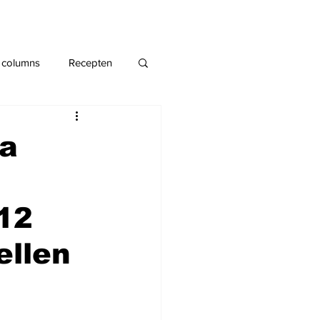
 columns
Recepten
ia
 12
ellen