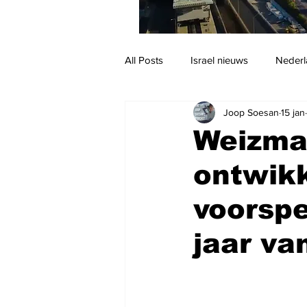
All Posts
Israel nieuws
Nederl
Joop Soesan
15 jan
Reizen
Jodendom en cultuur
Weizman
ontwikk
voorspe
jaar va