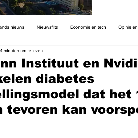
ands nieuws
Nieuwsflits
Economie en tech
Opinie en
4 minuten om te lezen
Podcast
n Instituut en Nvid
elen diabetes
llingsmodel dat het
n tevoren kan voorsp