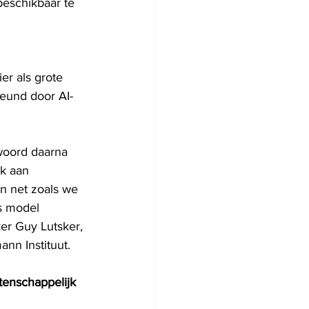
eschikbaar te 
r als grote 
teund door AI-
woord daarna 
k aan 
n net zoals we 
s model 
er Guy Lutsker, 
nn Instituut.
tenschappelijk 