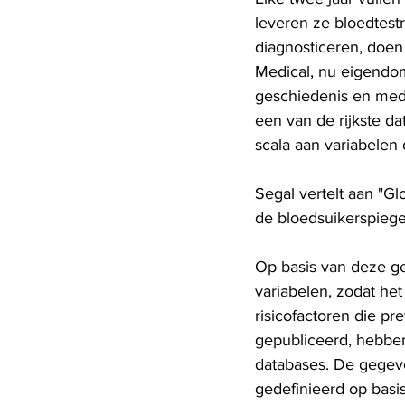
leveren ze bloedtestr
diagnosticeren, doen 
Medical, nu eigendom
geschiedenis en medi
een van de rijkste d
scala aan variabelen
Segal vertelt aan "Gl
de bloedsuikerspieg
Op basis van deze g
variabelen, zodat he
risicofactoren die p
gepubliceerd, hebbe
databases. De gegeve
gedefinieerd op basi