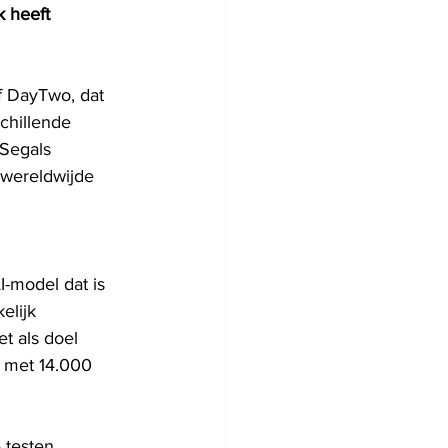
 heeft 
f DayTwo, dat 
chillende 
Segals 
 wereldwijde 
-model dat is 
elijk 
t als doel 
n met 14.000 
 testen, 