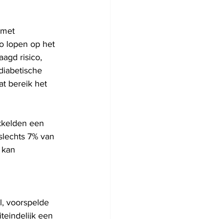
 met 
o lopen op het 
agd risico, 
diabetische 
t bereik het 
kkelden een 
slechts 7% van 
 kan 
, voorspelde 
eindelijk een 