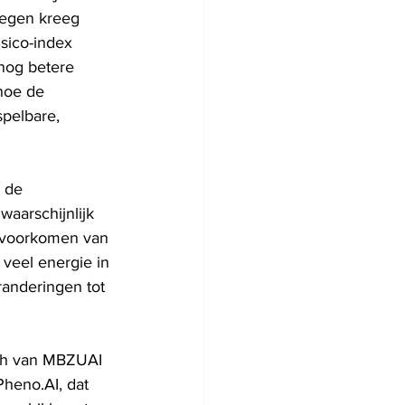
tegen kreeg 
sico-index 
nog betere 
hoe de 
pelbare, 
 de 
waarschijnlijk 
t voorkomen van 
 veel energie in 
randeringen tot 
lth van MBZUAI 
Pheno.AI, dat 