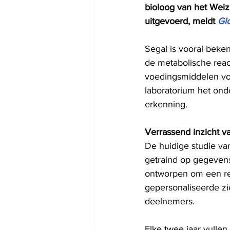
bioloog van het Weiz
uitgevoerd, meldt 
Gl
Segal is vooral beke
de metabolische reac
voedingsmiddelen vo
laboratorium het ond
erkenning.
Verrassend inzicht v
De huidige studie va
getraind op gegevens 
ontworpen om een ​​r
gepersonaliseerde zie
deelnemers.
Elke twee jaar vullen