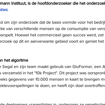
mann Instituut, is de hoofdonderzoeker die het onderzoek
obes.
nd om zijn onderzoek dat de basis vormde voor het bedrij
tie van verschillende mensen op de consumptie van vers
orspelt. Hoewel het commercieel geen succes werd, zet 
erzoek op dit en aanverwante gebied voort en geniet het
an het algoritme
n Segal en zijn team maakt gebruik van GluFormer, een AI
verzameld in het "10k Project". Dit project was oorspronk
eeks gegevens van 10.000 mensen in kaart te brengen me
ktevoorspellingen te doen, en heeft zijn doel overtroffe
 de deelnemers vragenlijsten in, ondergaan ze genetische