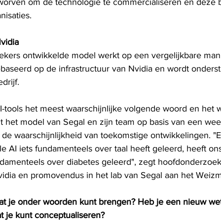
worven om de technologie te commercialiseren en deze b
isaties.
vidia
kers ontwikkelde model werkt op een vergelijkbare manie
ebaseerd op de infrastructuur van Nvidia en wordt onders
drijf.
AI-tools het meest waarschijnlijke volgende woord en het 
lt het model van Segal en zijn team op basis van een wee
de waarschijnlijkheid van toekomstige ontwikkelingen. "E
le AI iets fundamenteels over taal heeft geleerd, heeft on
fundamenteels over diabetes geleerd", zegt hoofdonderzoek
vidia en promovendus in het lab van Segal aan het Weizma
dat je onder woorden kunt brengen? Heb je een nieuw we
 je kunt conceptualiseren?