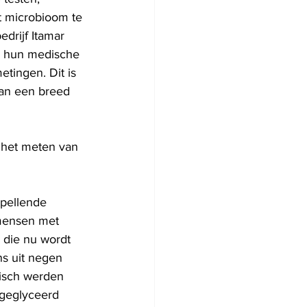
t microbioom te 
drijf Itamar 
r hun medische 
ingen. Dit is 
aan een breed 
n het meten van 
pellende 
 mensen met 
 die nu wordt 
s uit negen 
isch werden 
geglyceerd 