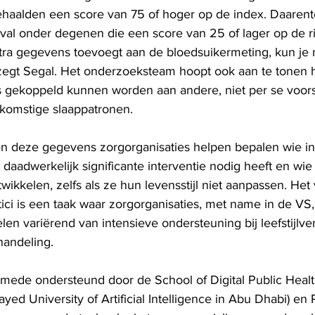
ehaalden een score van 75 of hoger op de index. Daaren
al onder degenen die een score van 25 of lager op de ri
xtra gegevens toevoegt aan de bloedsuikermeting, kun je 
 zegt Segal. Het onderzoeksteam hoopt ook aan te tonen 
 gekoppeld kunnen worden aan andere, niet per se voors
ekomstige slaappatronen.
n deze gegevens zorgorganisaties helpen bepalen wie in
daadwerkelijk significante interventie nodig heeft en wie 
wikkelen, zelfs als ze hun levensstijl niet aanpassen. He
tici is een taak waar zorgorganisaties, met name in de VS,
en variërend van intensieve ondersteuning bij leefstijlve
andeling. 
mede ondersteund door de School of Digital Public Hea
d University of Artificial Intelligence in Abu Dhabi) en 