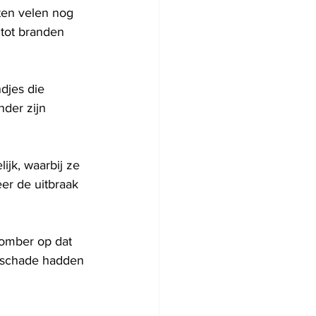
en velen nog 
tot branden 
djes die 
nder zijn 
k, waarbij ze 
r de uitbraak 
omber op dat 
teschade hadden 