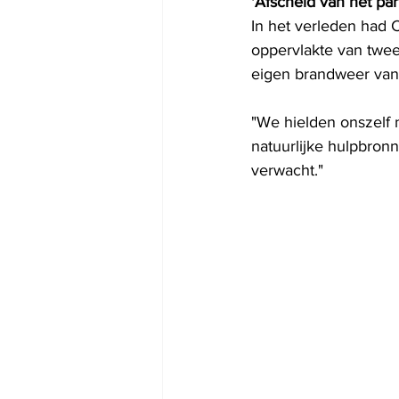
'Afscheid van het par
In het verleden had 
oppervlakte van twee
eigen brandweer van
"We hielden onszelf n
natuurlijke hulpbron
verwacht."