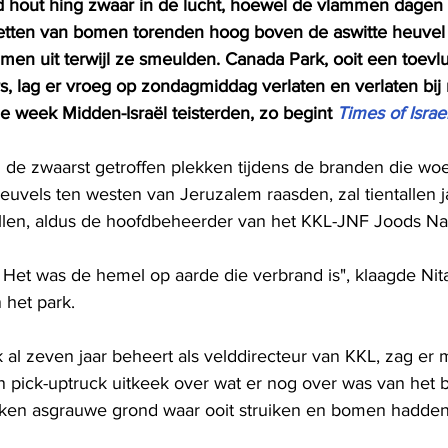
 hout hing zwaar in de lucht, hoewel de vlammen dagen 
etten van bomen torenden hoog boven de aswitte heuvel 
imen uit terwijl ze smeulden. Canada Park, ooit een toevl
s, lag er vroeg op zondagmiddag verlaten en verlaten bij 
e week Midden-Israël teisterden, zo begint 
Times of Israel
 de zwaarst getroffen plekken tijdens de branden die wo
uvels ten westen van Jeruzalem raasden, zal tientallen j
len, aldus de hoofdbeheerder van het KKL-JNF Joods Na
 Het was de hemel op aarde die verbrand is", klaagde Nita
 het park.
k al zeven jaar beheert als velddirecteur van KKL, zag er 
ijn pick-uptruck uitkeek over wat er nog over was van het b
kken asgrauwe grond waar ooit struiken en bomen hadden