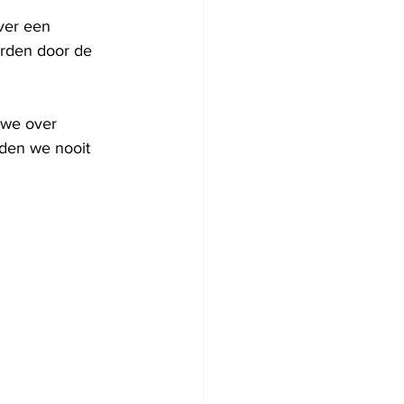
ver een 
erden door de 
 we over 
den we nooit 