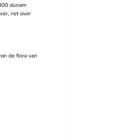
2.000 dunam 
er, net over 
an de flora van 