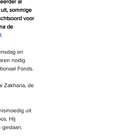
eerder al 
uit, sommige 
uchtsoord voor 
na de 
.
ensdag en 
aren nodig 
tionaal Fonds.
i Zakharia, de 
mismoedig uit 
os. Hij 
 gestaan.