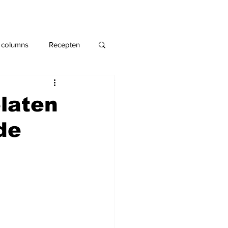
 columns
Recepten
elaten
de