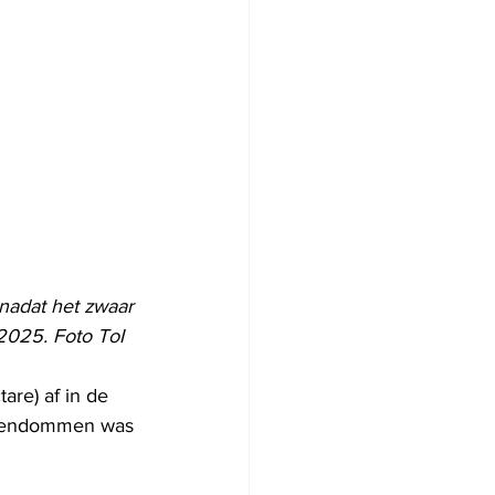
nadat het zwaar 
2025. Foto ToI
re) af in de 
igendommen was 