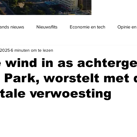
ands nieuws
Nieuwsflits
Economie en tech
Opinie en
 2025
6 minuten om te lezen
Podcast
 wind in as achterg
Park, worstelt met 
otale verwoesting