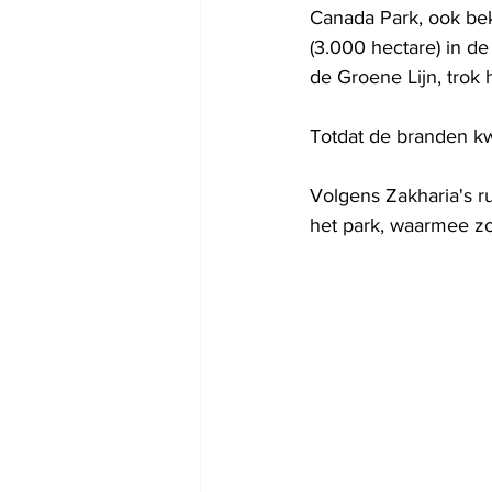
Canada Park, ook bek
(3.000 hectare) in d
de Groene Lijn, trok h
Totdat de branden 
Volgens Zakharia's r
het park, waarmee z