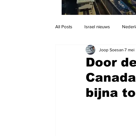
All Posts
Israel nieuws
Nederl
Joop Soesan
7 mei
Reizen
Jodendom en cultuur
Door de
Canada 
bijna t