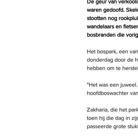
De geur van verkoold
waren gedoofd. Skel
stootten nog rookplu
wandelaars en fietser
bosbranden die vorig
Het bospark, een van
donderdag door de he
hebben om te herstel
"Het was een juweel.
hoofdboswachter van
Zakharia, die het par
toen hij die dag in z
passeerde grote stu