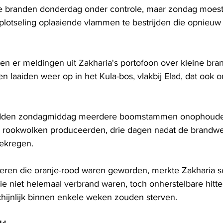
 branden donderdag onder controle, maar zondag moest
otseling oplaaiende vlammen te bestrijden die opnieuw 
nken er meldingen uit Zakharia's portofoon over kleine bran
 laaiden weer op in het Kula-bos, vlakbij Elad, dat ook o
dden zondagmiddag meerdere boomstammen onophoudelij
 rookwolken produceerden, drie dagen nadat de brandwee
gekregen.
eren die oranje-rood waren geworden, merkte Zakharia s
e niet helemaal verbrand waren, toch onherstelbare hit
ijnlijk binnen enkele weken zouden sterven.