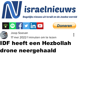
Joop Soesan
17 mei 2022
1 minuten om te lezen
IDF heeft een Hezbollah
drone neergehaald