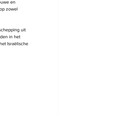
ieuwe en 
 op zowel 
schepping uit 
den in het 
et Israëlische 