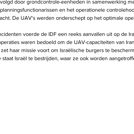
olgd door grondcontrole-eenheden in samenwerking me
 planningsfunctionarissen en het operationele controlehoo
macht. De UAV's werden onderschept op het optimale oper
incidenten voerde de IDF een reeks aanvallen uit op de I
 operaties waren bedoeld om de UAV-capaciteiten van Iran
zet haar missie voort om Israëlische burgers te bescher
staat Israël te bestrijden, waar ze ook worden aangetroff