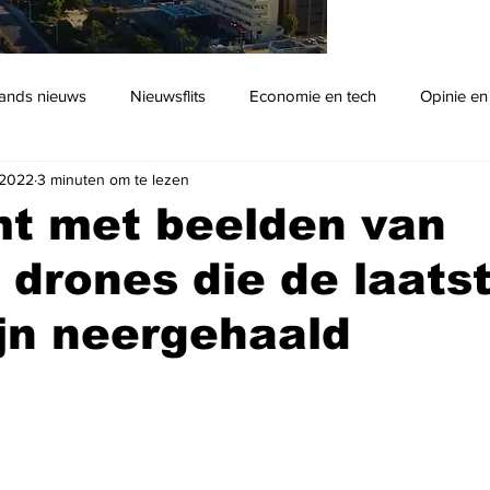
ands nieuws
Nieuwsflits
Economie en tech
Opinie en
 2022
3 minuten om te lezen
Podcast
mt met beelden van
 drones die de laats
ijn neergehaald