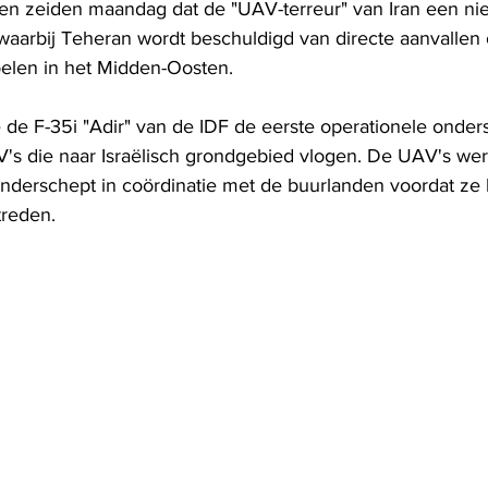
issen zeiden maandag dat de "UAV-terreur" van Iran een n
 waarbij Teheran wordt beschuldigd van directe aanvallen
 doelen in het Midden-Oosten.
 de F-35i "Adir" van de IDF de eerste operationele onder
's die naar Israëlisch grondgebied vlogen. De UAV's wer
onderschept in coördinatie met de buurlanden voordat ze h
treden.