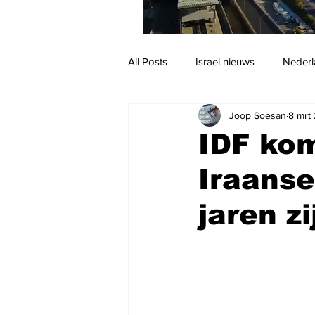
All Posts
Israel nieuws
Nederl
Joop Soesan
8 mrt
Reizen
Jodendom en cultuur
IDF ko
Iraanse
jaren z