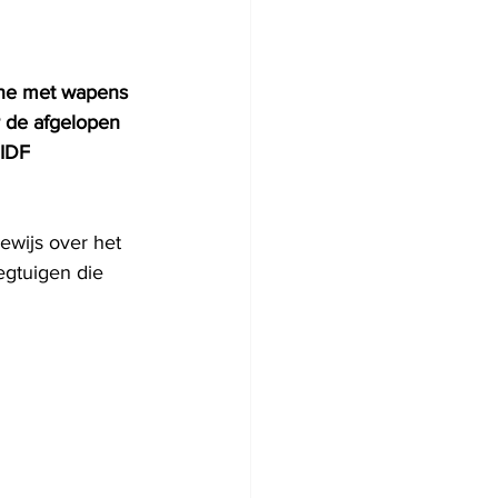
one met wapens 
 de afgelopen 
 IDF 
wijs over het 
gtuigen die 