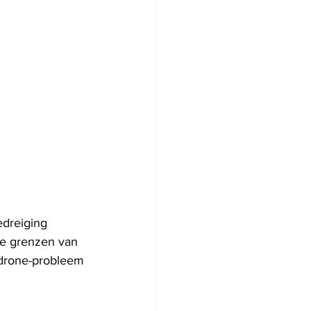
edreiging 
de grenzen van 
t drone-probleem 