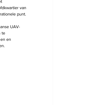
t 
fdkwartier van 
ationele punt.
raanse UAV-
 te 
men en 
en.