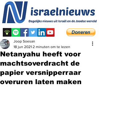
Joop Soesan
18 jun 2021
2 minuten om te lezen
Netanyahu heeft voor
machtsoverdracht de
papier versnipperraar
overuren laten maken